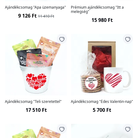
Ajándékcsomag "Apa üzemanyaga"
Prémium ajándékcsomag "Itt a
melegség"
9 126 Ft
11 410 Ft
15 980 Ft
Ajándékcsomag "Teli szeretettel"
Ajándékcsomag "Édes Valentin-nap"
17 510 Ft
5 700 Ft