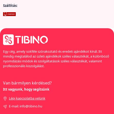
Szállítás:
Egy cég, amely sokféle szórakoztató és eredeti ajándékot kínál. Itt
mindig megtalálod az üzleti ajándékok széles választékát, a különböző
nyomdázási módok és szolgáltatások széles választékát, valamint
professzionális kiszolgálást.
Van bármilyen kérdésed?
Itt vagyunk, hogy segítsünk
Lépj kapcsolatba velünk
E-mail: info@tibino.hu