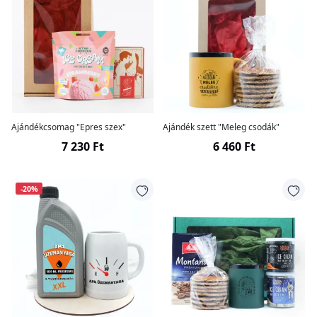
Ajándékcsomag "Epres szex"
Ajándék szett "Meleg csodák"
7 230 Ft
6 460 Ft
-20%