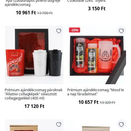
"Apa szabadnapos pihenő bögréje"
Csokoládé szett "Ínyenc"
ajándékcsomag
3 150 Ft
10 961 Ft
13 700 Ft
-20%
Prémium ajándékcsomag pároknak
Prémium ajándékcsomag "Mosd le
"Állatövi csillagképek" választott
a nap fáradalmait"
csillagjegyekkel (400 ml)
10 657 Ft
13 320 Ft
17 120 Ft