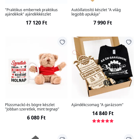
"Praktikus embernek praktikus
Autóillatosító készlet "A világ
ajándékok" ajándékkészlet
legjobb apukája"
17 120 Ft
7 990 Ft
Plüssmackó és bögre készlet
Ajándékcsomag "A garázsom"
"Jobban szeretlek, mint tegnap"
14 840 Ft
6 080 Ft