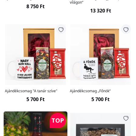
világon“
8 750 Ft
13 320 Ft
Ajándékcsomag "A tanár szíve"
Ajándékcsomag „Főnök“
5 700 Ft
5 700 Ft
TOP