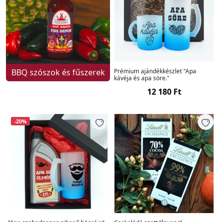
BBQ szószok és fűszerek
Prémium ajándékkészlet "Apa
kávéja és apa söre."
12 180 Ft
-20%