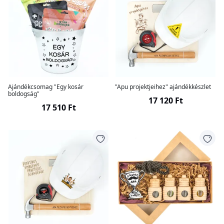
Ajándékcsomag "Egy kosár
"Apu projektjeihez" ajándékkészlet
boldogság"
17 120 Ft
17 510 Ft