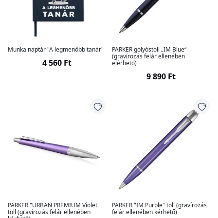
Munka naptár "A legmenőbb tanár"
PARKER golyóstoll „IM Blue“
(gravírozás felár ellenében
4 560 Ft
elérhető)
9 890 Ft
PARKER "URBAN PREMIUM Violet"
PARKER "IM Purple" toll (gravírozás
toll (gravírozás felár ellenében
felár ellenében kérhető)