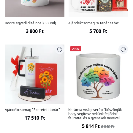
Bögre egyedi dizájnnal (330ml)
Ajándékcsomag "A tanár szíve"
3 800 Ft
5 700 Ft
-15%
Ajándékcsomag "Szeretett tanár"
Kerámia virágcserép "Köszönjük,
hogy segítesz nekünk fejlődni"
17 510 Ft
felirattal és a gyerekek nevével
5 814 Ft
6 840 Ft