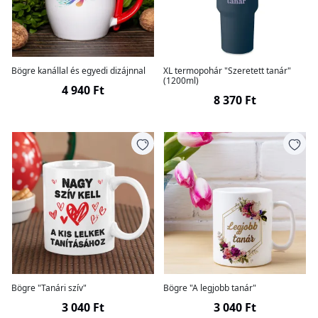
Bögre kanállal és egyedi dizájnnal
XL termopohár "Szeretett tanár"
(1200ml)
4 940 Ft
8 370 Ft
Bögre "Tanári szív"
Bögre "A legjobb tanár"
3 040 Ft
3 040 Ft