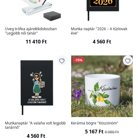
Üveg trófea ajándékdobozban
Munka naptár "2026 – A tűzlovak
"Legjobb női tanár"
éve"
11 410 Ft
4 560 Ft
-15%
Munkanaptár "A valaha volt legjobb
Kerámia bögre "Köszönöm"
tanárnő"
5 167 Ft
6 080 Ft
4 560 Ft