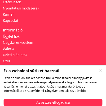
Értékelések
Nyomtatási módszerek
Karrier
Kapcsolat
Információ
Ügyfél fiók
Nagykereskedelem
Galéria
Üzleti ajánlatok
GYIK
Támogatás
Ez a weboldal sütiket használ
Adatvédelmi irányelvek
Ezen az oldalon sütiket használunk a felhasználói élmény javítása
érdekében. Az összes süti engedélyezésével a legjobb böngészési és
Általános szerződési feltételek
vásárlási élményt biztosíthatod. A sütik használatáról további
Jótállás és visszaküldés
információkat az Adatvédelmi irányelvekben találsz.
Bővebben
Szállítás
Fizetés
Az összes elfogadása