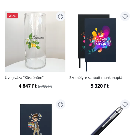
-15%
Üveg váza "Köszönöm"
Személyre szabott munkanaptár
4 847 Ft
5 320 Ft
5 700 Ft