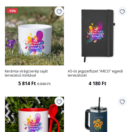
-15%
Kerámia virágcserép saját
A5-ös jegyzetfüzet "ARCO" egyedi
tervezésű mintával
tervezéssel
5 814 Ft
4 180 Ft
6 840 Ft