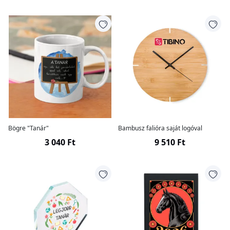
Bögre "Tanár"
Bambusz falióra saját logóval
3 040 Ft
9 510 Ft