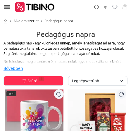
Alkalom szerint
Pedagógus napra
Pedagógus napra
A pedagógus nap - egy különleges ünnep, amely lehetőséget ad arra, hogy
bemutassuk a tanárok oktatásban betöltött fontosságát és hozzájárulását.
Segítünk megtalálni a legjobb pedagógus napi ajándékokat.
Ne feledkezz meg a tanárokról, mutass nekik figyelmet az általunk kínált
termékekkel, amelyek örömet és melegséget hoznak a szívükbe.
Bővebben
0
Szűrő
TOP