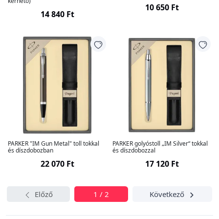
kérhető)
10 650 Ft
14 840 Ft
PARKER "IM Gun Metal" toll tokkal
PARKER golyóstoll „IM Silver“ tokkal
és díszdobozban
és díszdobozzal
22 070 Ft
17 120 Ft
Előző
1 / 2
Következő