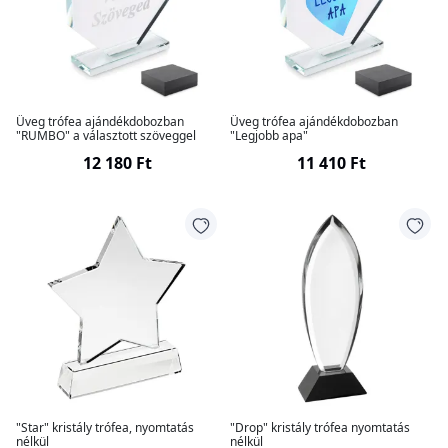
Üveg trófea ajándékdobozban
Üveg trófea ajándékdobozban
"RUMBO" a választott szöveggel
"Legjobb apa"
12 180 Ft
11 410 Ft
"Star" kristály trófea, nyomtatás
"Drop" kristály trófea nyomtatás
nélkül
nélkül