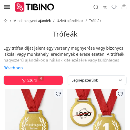
Minden egyedi ajándék
Üzleti ajándékok
Trófeák
Trófeák
Egy trófea díjat jelent egy verseny megnyerése vagy bizonyos
iskolai vagy munkahelyi eredmények elérése esetén. A trófeák
nagyszerű ajándékok a hálánk kifejezésére vagy különleges
alkalom alkalmából történő gratulálásra. Ebben a kategóriában
Bővebben
széles választékot kínálunk különböző formájú és méretű
díjakból.
0
Szűrő
A trófea tervezését meglévő terveinkből választhatod ki, és
gravíroztathatod rá a kívánt feliratot.