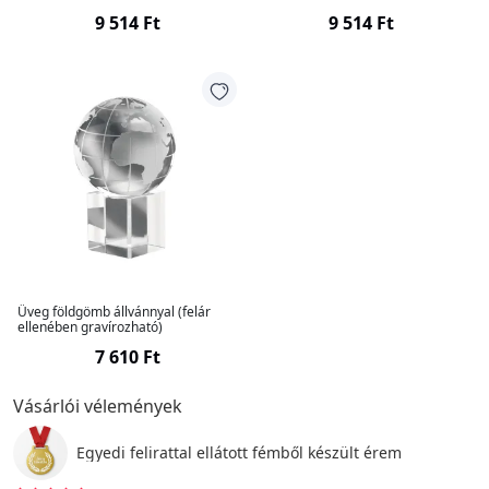
9 514 Ft
9 514 Ft
Üveg földgömb állvánnyal (felár
ellenében gravírozható)
7 610 Ft
Vásárlói vélemények
Egyedi felirattal ellátott fémből készült érem