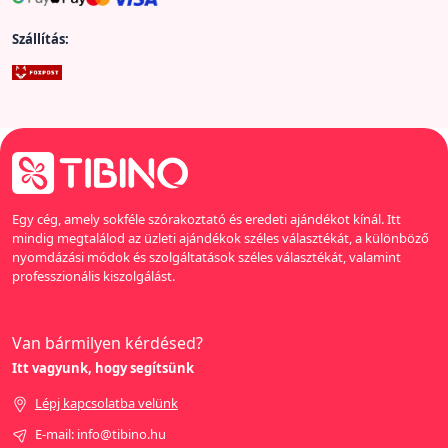
Szállítás:
Egy cég, amely sokféle szórakoztató és eredeti ajándékot kínál. Itt
mindig megtalálod az üzleti ajándékok széles választékát, a különböző
nyomdázási módok és szolgáltatások széles választékát, valamint
professzionális kiszolgálást.
Van bármilyen kérdésed?
Itt vagyunk, hogy segítsünk
Lépj kapcsolatba velünk
E-mail: info@tibino.hu