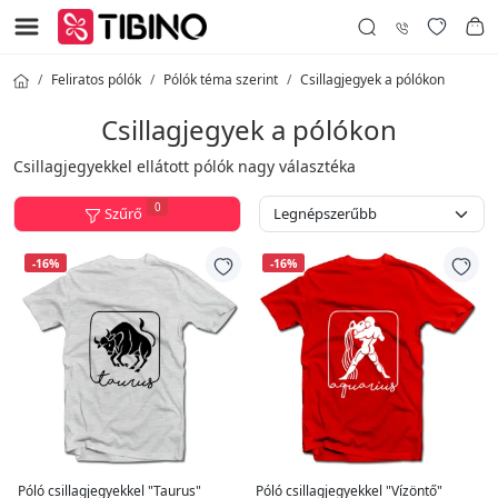
Feliratos pólók
Pólók téma szerint
Csillagjegyek a pólókon
Csillagjegyek a pólókon
Csillagjegyekkel ellátott pólók nagy választéka
0
Szűrő
-16%
-16%
Póló csillagjegyekkel "Taurus"
Póló csillagjegyekkel "Vízöntő"