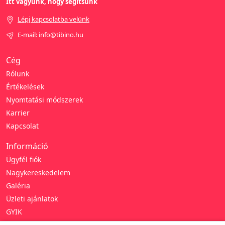
Itt vagyunk, hogy segítsünk
Lépj kapcsolatba velünk
E-mail: info@tibino.hu
Cég
Rólunk
Értékelések
Nyomtatási módszerek
Karrier
Kapcsolat
Információ
Ügyfél fiók
Nagykereskedelem
Galéria
Üzleti ajánlatok
GYIK