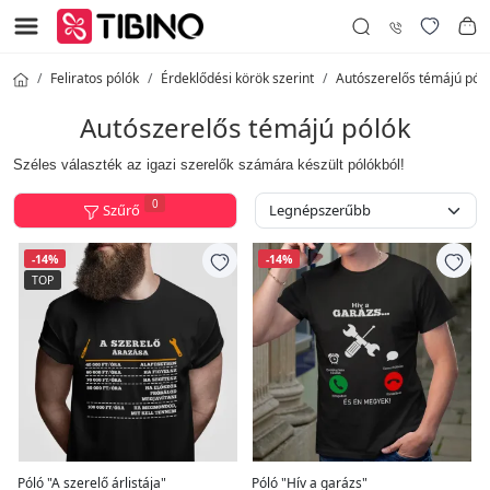
Feliratos pólók
Érdeklődési körök szerint
Autószerelős témájú pól
Autószerelős témájú pólók
Széles választék az igazi szerelők számára készült pólókból!
0
Szűrő
-14%
-14%
TOP
Póló "A szerelő árlistája"
Póló "Hív a garázs"