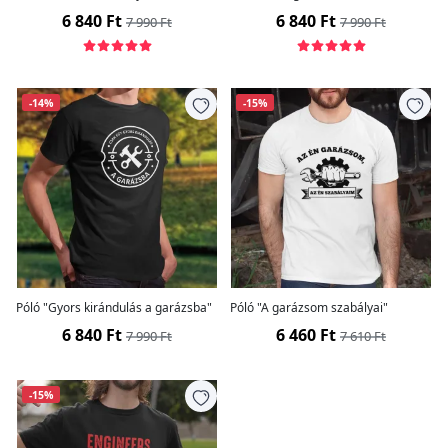
6 840 Ft
6 840 Ft
7 990 Ft
7 990 Ft
-14%
-15%
Póló "Gyors kirándulás a garázsba"
Póló "A garázsom szabályai"
6 840 Ft
6 460 Ft
7 990 Ft
7 610 Ft
-15%