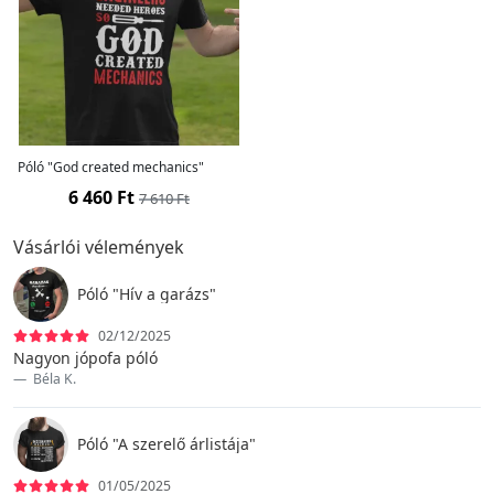
Póló "God created mechanics"
6 460 Ft
7 610 Ft
Vásárlói vélemények
Póló "Hív a garázs"
02/12/2025
Nagyon jópofa póló
Béla K.
Póló "A szerelő árlistája"
01/05/2025