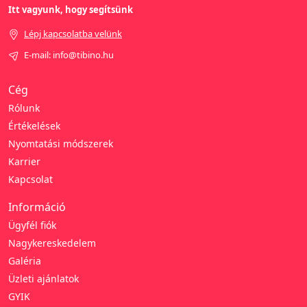
Itt vagyunk, hogy segítsünk
Lépj kapcsolatba velünk
E-mail: info@tibino.hu
Cég
Rólunk
Értékelések
Nyomtatási módszerek
Karrier
Kapcsolat
Információ
Ügyfél fiók
Nagykereskedelem
Galéria
Üzleti ajánlatok
GYIK