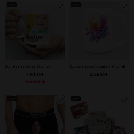
TOP
TOP
Bögre saját fotóval (330ml)
XL bögre egyedi dizájnnal (450ml)
3 800 Ft
4 560 Ft
TOP
TOP