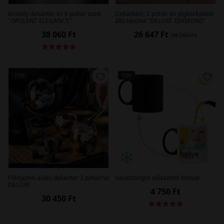
Kristály dekanter és 6 pohár szett
Dekantáló, 2 pohár és jégkockákból
"OPULENT ELEGANCE"
álló készlet "DELUXE DIAMOND"
38 060 Ft
26 647 Ft
34 260 Ft
TOP
TOP
Földgömb alakú dekanter 2 pohárral
Varázsbögre választott fotóval
DELUXE
4 750 Ft
30 450 Ft