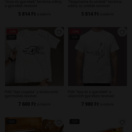
"Anya és gyerekek" kerámia edény
"Nagymama és unokák" kerámia
a gyerekek neveivel
edény az unokák neveivel
5 814 Ft
5 814 Ft
6 840 Ft
6 840 Ft
-13%
-13%
TOP
TOP
Póló "Apa csapata" a kiválasztott
Póló "Apa és a gyerekek" a
gyermekek nevével
választott gyerekek neveivel
7 600 Ft
7 980 Ft
8 750 Ft
9 130 Ft
TOP
TOP