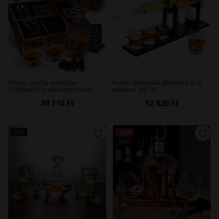
Whisky szett fa dobozban
Puskás dekantáló állvánnyal és 4
"TORNADO” a választott névvel
pohárral "AR-15"
49 110 Ft
52 920 Ft
TOP
-22%
TOP