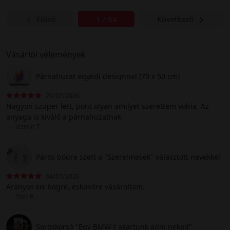
Előző
1 / 84
Következő
Vásárlói vélemények
Párnahuzat egyedi designnal (70 x 50 cm)
29/07/2026
Nagyon szuper lett, pont olyan amilyet szerettem volna. Az
anyaga is kiváló a párnahuzatnak.
Jázmin T.
Páros bögre szett a "Szerelmesek" választott nevekkel
04/07/2026
Aranyos kis bögre, esküvőre vásároltam.
Tóth R.
Söröskorsó "Egy BMW-t akartunk adni neked"