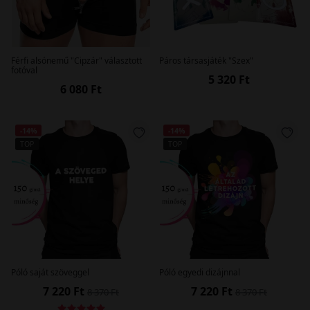
Férfi alsónemű "Cipzár" választott
Páros társasjáték "Szex"
fotóval
5 320 Ft
6 080 Ft
-14%
-14%
TOP
TOP
Póló saját szöveggel
Póló egyedi dizájnnal
7 220 Ft
7 220 Ft
8 370 Ft
8 370 Ft