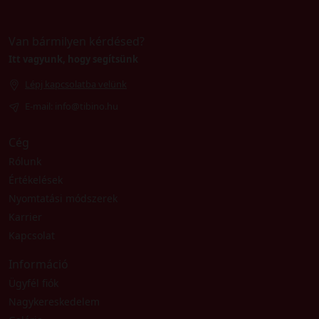
Van bármilyen kérdésed?
Itt vagyunk, hogy segítsünk
Lépj kapcsolatba velünk
E-mail: info@tibino.hu
Cég
Rólunk
Értékelések
Nyomtatási módszerek
Karrier
Kapcsolat
Információ
Ügyfél fiók
Nagykereskedelem