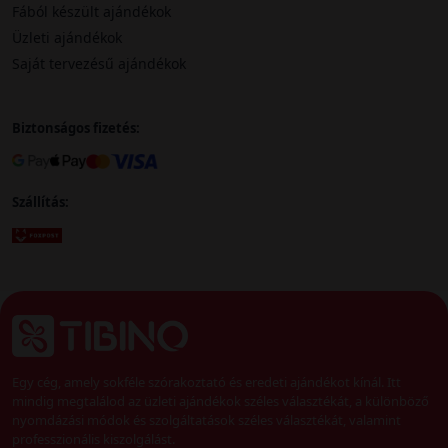
Fából készült ajándékok
Üzleti ajándékok
Saját tervezésű ajándékok
Biztonságos fizetés:
Szállítás:
Egy cég, amely sokféle szórakoztató és eredeti ajándékot kínál. Itt
mindig megtalálod az üzleti ajándékok széles választékát, a különböző
nyomdázási módok és szolgáltatások széles választékát, valamint
professzionális kiszolgálást.