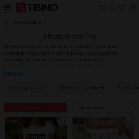
Alkalom szerint
Alkalom szerint
Nehezen választasz ajándékot? A könnyítés érdekében
javasoljuk, hogy alkalom szerint keress. Szükséged van
ajándékra karácsonyra, húsvétra, születésnapra,
legénybúcsúra, leánybúcsúra vagy más alkalomra?
Bővebben
Csak válaszd ki a kívánt kategóriát, és biztosan könnyebben
megtalálod a keresett ajándékot.
Pedagógus napra
Főnök napi ajándékok
Szentiván
0
Szűrő
-15%
TOP
TOP