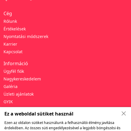
Cég
Rólunk
Értékelések
Nyomtatási módszerek
Karrier
Kapcsolat
Információ
Ügyfél fiók
Nagykereskedelem
Galéria
Üzleti ajánlatok
GYIK
Támogatás
Ez a weboldal sütiket használ
Adatvédelmi irányelvek
Ezen az oldalon sütiket használunk a felhasználói élmény javítása
érdekében. Az összes süti engedélyezésével a legjobb böngészési és
Általános szerződési feltételek