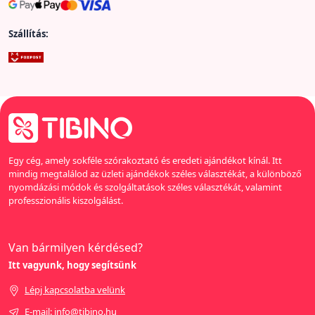
Szállítás:
Egy cég, amely sokféle szórakoztató és eredeti ajándékot kínál. Itt
mindig megtalálod az üzleti ajándékok széles választékát, a különböző
nyomdázási módok és szolgáltatások széles választékát, valamint
professzionális kiszolgálást.
Van bármilyen kérdésed?
Itt vagyunk, hogy segítsünk
Lépj kapcsolatba velünk
E-mail: info@tibino.hu