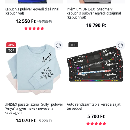
Kapucnis pulóver egyedi dizájnnal
Prémium UNISEX "Stedman"
(kapucnival)
kapucnis pulóver egyedi dizájnnal
(kapucnival)
12 550 Ft
13 700 Ft
19 790 Ft
-8%
TOP
TOP
UNISEX pasztellszínű "Sully" pulóver
Autó rendszámtábla keret a saját
"Anya" a gyermekek nevével a
terveddel
kabátujjon
5 700 Ft
14 070 Ft
15 220 Ft