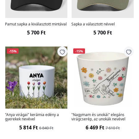
Pamut sapka a kiválasztott mintával
Sapka a választott névvel
5 700 Ft
5 700 Ft
-15%
-15%
"Anya virágai" kerámia edény a
"Nagymam és unokái" elegáns
gyerekek nevével
virágcserép, az unokák nevével
5 814 Ft
6 469 Ft
6 840 Ft
7 610 Ft