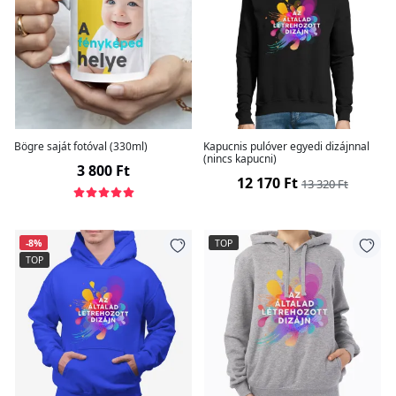
Bögre saját fotóval (330ml)
Kapucnis pulóver egyedi dizájnnal
(nincs kapucni)
3 800 Ft
12 170 Ft
13 320 Ft
-8%
TOP
TOP