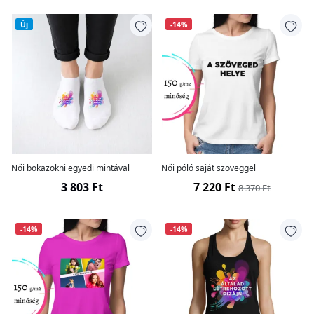
Új
-14%
Női bokazokni egyedi mintával
Női póló saját szöveggel
3 803 Ft
7 220 Ft
8 370 Ft
-14%
-14%