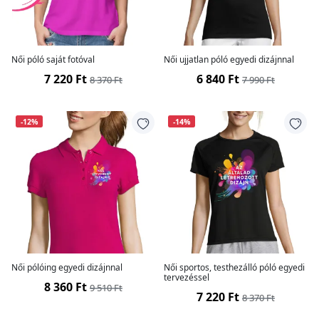
Női póló saját fotóval
Női ujjatlan póló egyedi dizájnnal
7 220 Ft
6 840 Ft
8 370 Ft
7 990 Ft
-12%
-14%
Női pólóing egyedi dizájnnal
Női sportos, testhezálló póló egyedi
tervezéssel
8 360 Ft
9 510 Ft
7 220 Ft
8 370 Ft