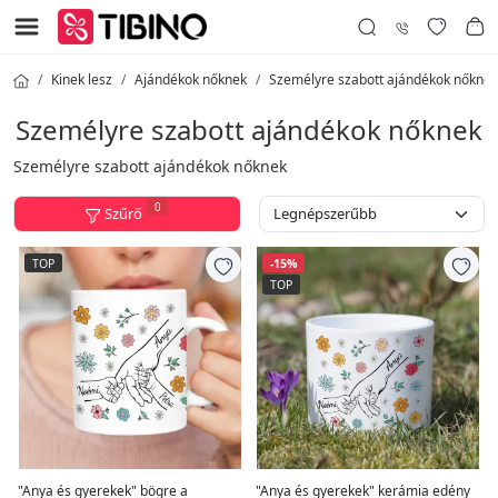
Kinek lesz
Ajándékok nőknek
Személyre szabott ajándékok nőknek
Személyre szabott ajándékok nőknek
Személyre szabott ajándékok nőknek
0
Szűrő
TOP
-15%
TOP
"Anya és gyerekek" bögre a
"Anya és gyerekek" kerámia edény