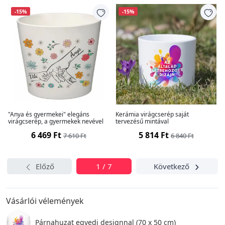
-15%
-15%
"Anya és gyermekei" elegáns
Kerámia virágcserép saját
virágcserép, a gyermekek nevével
tervezésű mintával
6 469 Ft
5 814 Ft
7 610 Ft
6 840 Ft
Előző
1 / 7
Következő
Vásárlói vélemények
Párnahuzat egyedi designnal (70 x 50 cm)