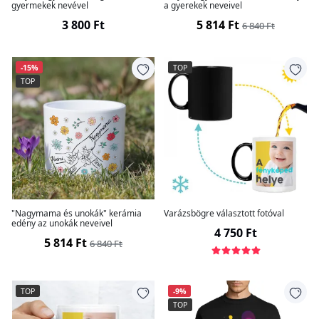
gyermekek nevével
a gyerekek neveivel
3 800 Ft
5 814 Ft
6 840 Ft
-15%
TOP
TOP
"Nagymama és unokák" kerámia
Varázsbögre választott fotóval
edény az unokák neveivel
4 750 Ft
5 814 Ft
6 840 Ft
TOP
-9%
TOP