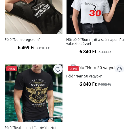
Póló "Nem öregszem"
Női póló "Bumm, itt a szülinapom" a
választott évvel
6 469 Ft
7 610 Ft
6 840 Ft
7 990 Ft
-14%
-14%
Póló "Nem 50 vagyok!"
6 840 Ft
7 990 Ft
Póló "Real legends" a kiválasztott