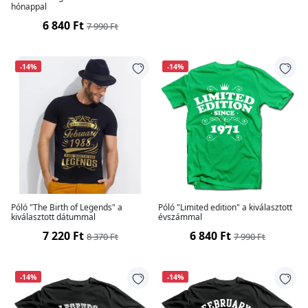
hónappal
6 840 Ft
7 990 Ft
-14%
-14%
Póló "The Birth of Legends" a
Póló "Limited edition" a kiválasztott
kiválasztott dátummal
évszámmal
7 220 Ft
6 840 Ft
8 370 Ft
7 990 Ft
-14%
-14%