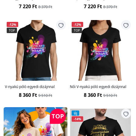
7 220 Ft
7 220 Ft
8 370 Ft
8 370 Ft
-12%
-12%
TOP
TOP
V-nyakú póló egyedi dizájnnal
Női V-nyakú póló egyedi dizájnnal
8 360 Ft
8 360 Ft
9 510 Ft
9 510 Ft
Új
TOP
-14%