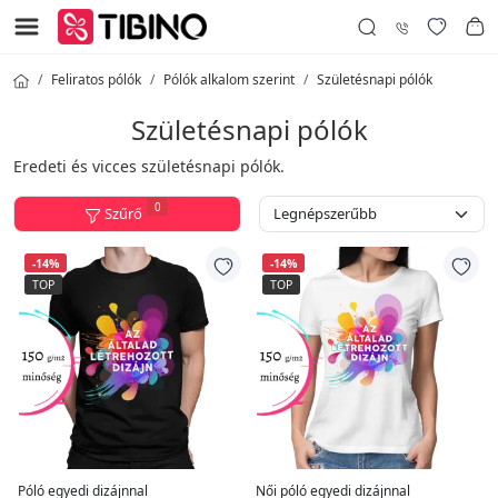
Feliratos pólók
Pólók alkalom szerint
Születésnapi pólók
Születésnapi pólók
Eredeti és vicces születésnapi pólók.
0
Szűrő
-14%
-14%
TOP
TOP
Póló egyedi dizájnnal
Női póló egyedi dizájnnal