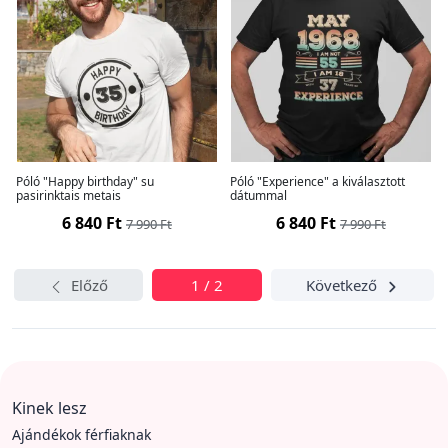
Póló "Happy birthday" su
Póló "Experience" a kiválasztott
pasirinktais metais
dátummal
6 840 Ft
6 840 Ft
7 990 Ft
7 990 Ft
Előző
1 / 2
Következő
Kinek lesz
Ajándékok férfiaknak