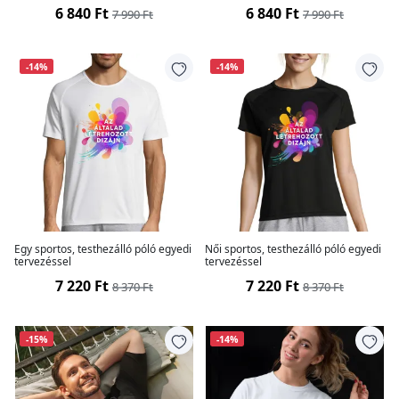
6 840 Ft
6 840 Ft
7 990 Ft
7 990 Ft
-14%
-14%
Egy sportos, testhezálló póló egyedi
Női sportos, testhezálló póló egyedi
tervezéssel
tervezéssel
7 220 Ft
7 220 Ft
8 370 Ft
8 370 Ft
-15%
-14%