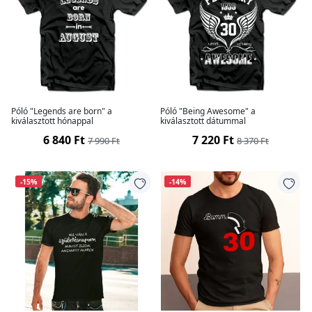
Póló "Legends are born" a
Póló "Being Awesome" a
kiválasztott hónappal
kiválasztott dátummal
6 840 Ft
7 220 Ft
7 990 Ft
8 370 Ft
-15%
-14%