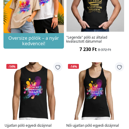
Oversize pólók – a nyár
"Legenda" póló az általad
kiválasztott dátummal
kedvencei!
7 230 Ft
8 372 Ft
-14%
-14%
Ujjatlan póló egyedi dizájnnal
Női ujjatlan póló egyedi dizájnnal