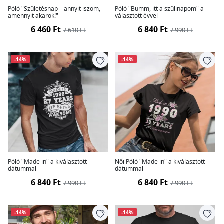
Póló "Születésnap – annyit iszom,
Póló "Bumm, itt a szülinapom" a
amennyit akarok!"
választott évvel
6 460 Ft
6 840 Ft
7 610 Ft
7 990 Ft
-14%
-14%
Póló "Made in" a kiválasztott
Női Póló "Made in" a kiválasztott
dátummal
dátummal
6 840 Ft
6 840 Ft
7 990 Ft
7 990 Ft
-14%
-14%