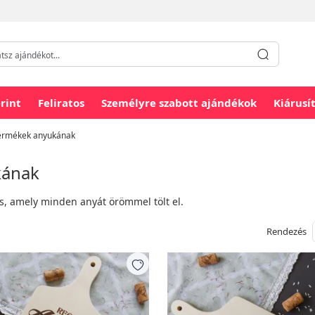
rint
Feliratos
Személyre szabott ajándékok
Kiárusí
termékek anyukának
kának
ás, amely minden anyát örömmel tölt el.
Rendezés