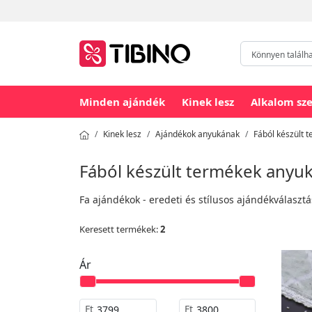
Minden ajándék
Kinek lesz
Alkalom sze
Kinek lesz
Ajándékok anyukának
Fából készült 
Fából készült termékek anyu
Fa ajándékok - eredeti és stílusos ajándékválaszt
Keresett termékek:
2
Ár
Ft
Ft