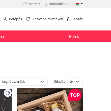
Információ
info@tibino.hu
Belépés
Kedvenc termékek
Kosár
tás
Hírek
Előadás
TOP