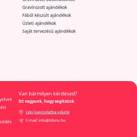
Gravírozott ajándékok
Fából készült ajándékok
Üzleti ajándékok
Saját tervezésű ajándékok
Van bármilyen kérdésed?
yelvek
Itt vagyunk, hogy segítsünk
ési
Lépj kapcsolatba velünk
E-mail: info@tibino.hu
küldés