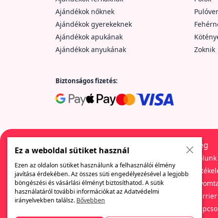
Ajándékok nőknek
Pulóve
Ajándékok gyerekeknek
Fehér
Ajándékok apukának
Kötény
Ajándékok anyukának
Zoknik
Biztonságos fizetés:
Cég
Ez a weboldal sütiket használ
Rólunk
Ezen az oldalon sütiket használunk a felhasználói élmény
Értékel
javítása érdekében. Az összes süti engedélyezésével a legjobb
Egy cég, amely sokféle szórakoztató és
böngészési és vásárlási élményt biztosíthatod. A sütik
Nyomta
eredeti ajándékot kínál. Itt mindig megtalálod
használatáról további információkat az Adatvédelmi
Karrier
az üzleti ajándékok széles választékát, a
irányelvekben találsz.
Bővebben
különböző nyomdázási módok és
Kapcso
szolgáltatások széles választékát, valamint