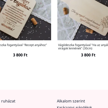
szka fogantyúval "Recept anyához"
Vágódeszka fogantyúval "Ha az anyá
virágok lennének" (30cm)
3 800 Ft
3 800 Ft
 ruházat
Alkalom szerint
Karácsonyi ajándékok