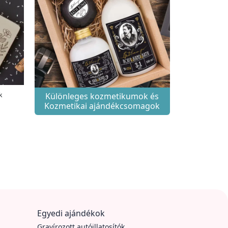
k
Különleges kozmetikumok és
Kozmetikai ajándékcsomagok
Egyedi ajándékok
Gravírozott autóillatosítók