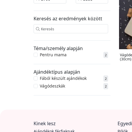
Keresés az eredmények között
Téma/személy alapján
Pentru mama
Vágóde
2
(30cm)
Ajándéktípus alapján
Fából készült ajándékok
2
Vágódeszkák
2
Kinek lesz
Egyedi
Ajándékok férfiaknak
Pólók