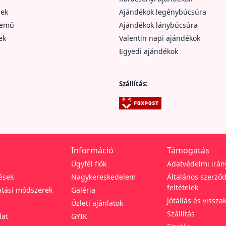
rek
Ajándékok legénybúcsúra
nemű
Ajándékok lánybúcsúra
ek
Valentin napi ajándékok
Egyedi ajándékok
Szállítás:
Információ
Támogatás
Ügyfél fiók
Adatvédelmi irán
ések
Nagykereskedelem
Általános szerződ
feltételek
tási módszerek
Galéria
Jótállás és vissza
Üzleti ajánlatok
Szállítás
lat
GYIK