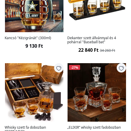
Kancsó "Kézigránát" (300ml)
Dekanter szett állvánnyal és 4
pohárral "Baseball bat"
9 130 Ft
22 840 Ft
34 260 Ft
-27%
Whisky szett fa dobozban
„ELIXIR” whisky szett fadobozban