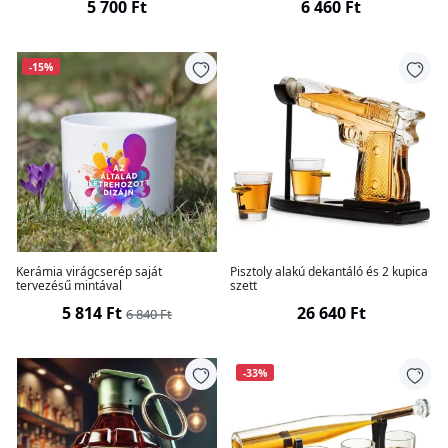
5 700 Ft
6 460 Ft
-15%
Kerámia virágcserép saját
Pisztoly alakú dekantáló és 2 kupica
tervezésű mintával
szett
5 814 Ft
26 640 Ft
6 840 Ft
-33%