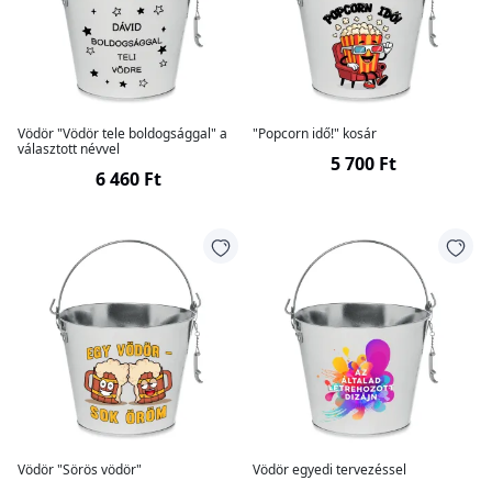
Vödör "Vödör tele boldogsággal" a
"Popcorn idő!" kosár
választott névvel
5 700 Ft
6 460 Ft
Vödör "Sörös vödör"
Vödör egyedi tervezéssel