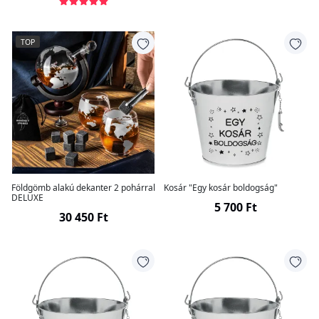
TOP
Földgömb alakú dekanter 2 pohárral
Kosár "Egy kosár boldogság"
DELUXE
5 700 Ft
30 450 Ft