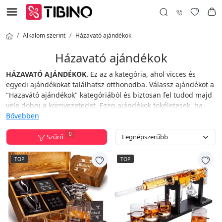
Alkalom szerint
Házavató ajándékok
Házavató ajándékok
HÁZAVATÓ AJÁNDÉKOK.
Ez az a kategória, ahol vicces és
egyedi ajándékokat találhatsz otthonodba. Válassz ajándékot a
"Hazavátó ajándékok" kategóriából és biztosan fel tudod majd
vele dobni a környezetedet. Ezen ajándékok tökéletesek, ha
egy kolléga házavató bulijára mész és nem tudod, hogyan lepd
Bővebben
meg.
0
Szűrő
Tibino.hu bátran kijelenti: Mostantól az ajándékozás nem
probléma!
TOP
TOP