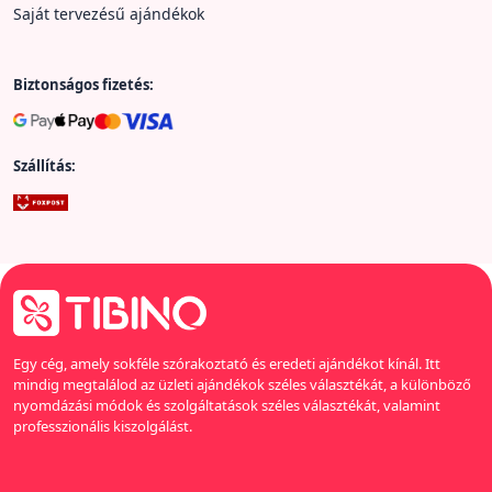
Saját tervezésű ajándékok
Biztonságos fizetés:
Szállítás:
Egy cég, amely sokféle szórakoztató és eredeti ajándékot kínál. Itt
mindig megtalálod az üzleti ajándékok széles választékát, a különböző
nyomdázási módok és szolgáltatások széles választékát, valamint
professzionális kiszolgálást.