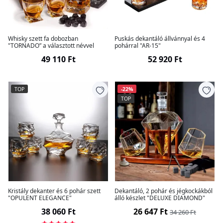
Whisky szett fa dobozban
Puskás dekantáló állvánnyal és 4
"TORNADO” a választott névvel
pohárral "AR-15"
49 110 Ft
52 920 Ft
TOP
-22%
TOP
Kristály dekanter és 6 pohár szett
Dekantáló, 2 pohár és jégkockákból
"OPULENT ELEGANCE"
álló készlet "DELUXE DIAMOND"
38 060 Ft
26 647 Ft
34 260 Ft