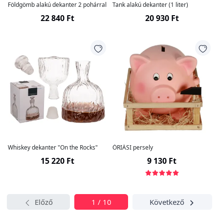
Földgömb alakú dekanter 2 pohárral
Tank alakú dekanter (1 liter)
22 840 Ft
20 930 Ft
Whiskey dekanter "On the Rocks"
ÓRIÁSI persely
15 220 Ft
9 130 Ft
Előző
1 / 10
Következő