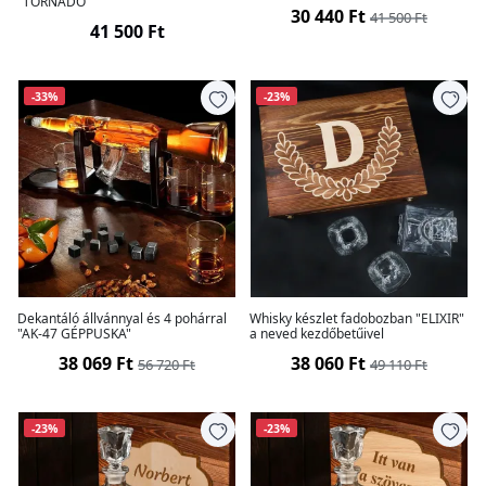
"TORNADO"
30 440 Ft
41 500 Ft
41 500 Ft
-33%
-23%
Dekantáló állvánnyal és 4 pohárral
Whisky készlet fadobozban "ELIXIR"
"AK-47 GÉPPUSKA"
a neved kezdőbetűivel
38 069 Ft
38 060 Ft
56 720 Ft
49 110 Ft
-23%
-23%