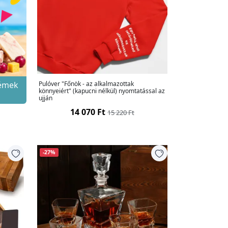
rémek
Pulóver "Főnök - az alkalmazottak
könnyeiért" (kapucni nélkül) nyomtatással az
ujján
14 070 Ft
15 220 Ft
-27%