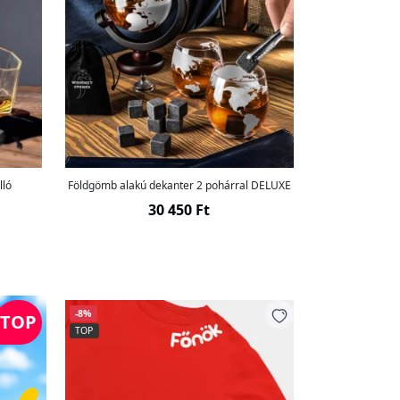
lló
Földgömb alakú dekanter 2 pohárral DELUXE
30 450 Ft
-8%
TOP
TOP