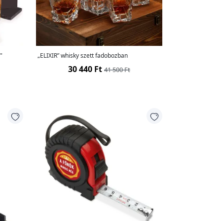
"
„ELIXIR” whisky szett fadobozban
30 440 Ft
41 500 Ft