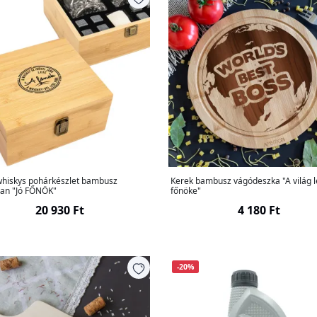
whiskys pohárkészlet bambusz
Kerek bambusz vágódeszka "A világ 
an "Jó FŐNÖK"
főnöke"
20 930 Ft
4 180 Ft
-20%