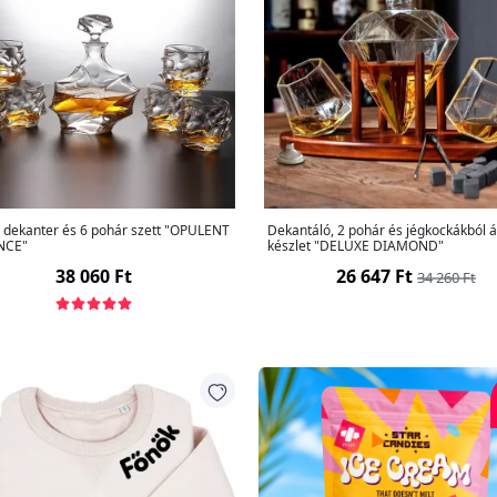
y dekanter és 6 pohár szett "OPULENT
Dekantáló, 2 pohár és jégkockákból á
NCE"
készlet "DELUXE DIAMOND"
38 060 Ft
26 647 Ft
34 260 Ft