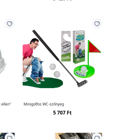
 ellen"
Minigolfos WC-szőnyeg
5 707 Ft