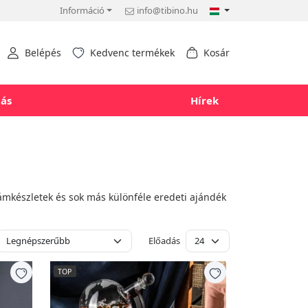
Információ
info@tibino.hu
Belépés
Kedvenc termékek
Kosár
tás
Hírek
ámkészletek és sok más különféle eredeti ajándék
Előadás
TOP