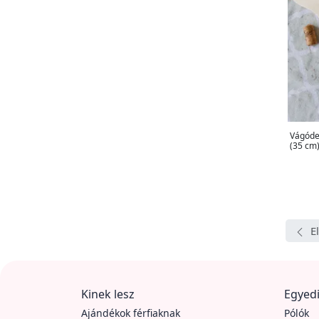
Vágódes
(35 cm
E
Kinek lesz
Egyedi
Ajándékok férfiaknak
Pólók