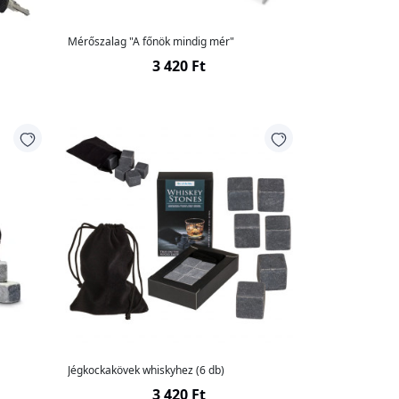
Mérőszalag "A főnök mindig mér"
3 420 Ft
Jégkockakövek whiskyhez (6 db)
3 420 Ft