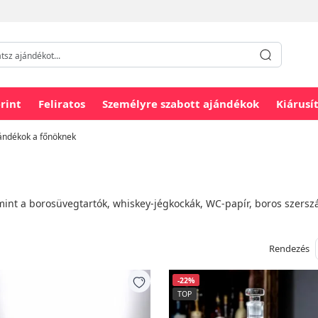
rint
Feliratos
Személyre szabott ajándékok
Kiárusí
ándékok a főnöknek
mint a borosüvegtartók, whiskey-jégkockák, WC-papír, boros szersz
Rendezés
-22%
TOP