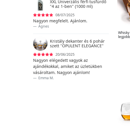
Személyre szabott ajándékok
XXL Univerzális férfi tusfürdő
2
"4 az 1-ben" (1000 ml)
Szettek
2
08/07/2025
Tollak
5
Nagyon megfelelt. Ajánlom.
Tricouri
5
Ágnes
Trófeák
1
Whisky
legjob
USB meghajtók
1
Kristály dekanter és 6 pohár
szett "OPULENT ELEGANCE"
Vágódeszkák
3
20/06/2025
Nagyon elégedett vagyok az
ajándékokkal, amiket az üzletükben
vásároltam. Nagyon ajánlom!
Emma M.