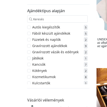
Ajándéktípus alapján
Autós kiegészítők
5
Fából készült ajándékok
5
UNISEX 
Füzetek és naplók
2
az alka
Gravírozott ajándékok
az ujjá
9
Gravírozott vázák és edények
2
Játékok
1
Kancsók
7
Kötények
2
Kozmetikumok
8
Kulcstartók
1
Malacperselyek
1
Mérőszalagok és vonalzók
1
Vásárlói vélemények
Sörös korsók és feles poharak
1