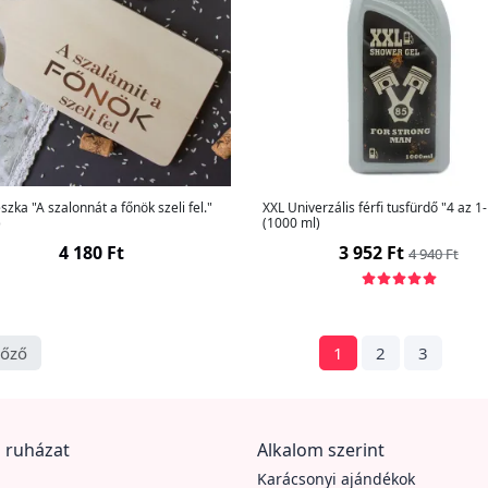
zka "A szalonnát a főnök szeli fel."
XXL Univerzális férfi tusfürdő "4 az 1
)
(1000 ml)
4 180 Ft
3 952 Ft
4 940 Ft
lőző
1
2
3
 ruházat
Alkalom szerint
Karácsonyi ajándékok