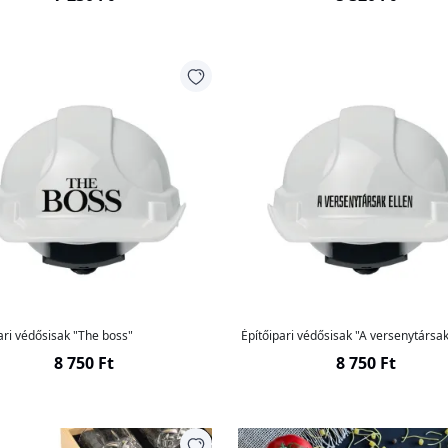
ari védősisak "The boss"
Építőipari védősisak "A versenytársak
8 750 Ft
8 750 Ft