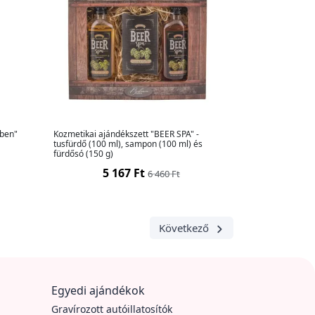
-ben"
Kozmetikai ajándékszett "BEER SPA" -
tusfürdő (100 ml), sampon (100 ml) és
fürdősó (150 g)
5 167 Ft
6 460 Ft
Következő
Egyedi ajándékok
Gravírozott autóillatosítók