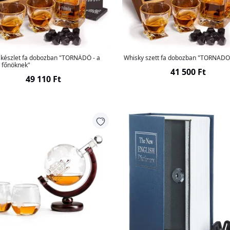
 készlet fa dobozban "TORNÁDÓ - a
Whisky szett fa dobozban "TORNADO
b főnöknek"
41 500 Ft
49 110 Ft