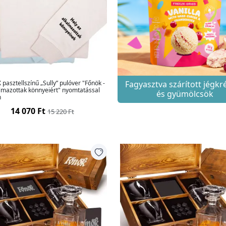
pasztellszínű „Sully” pulóver "Főnök -
Fagyasztva szárított jégk
lmazottak könnyeiért" nyomtatással
és gyümölcsök
n
14 070 Ft
15 220 Ft