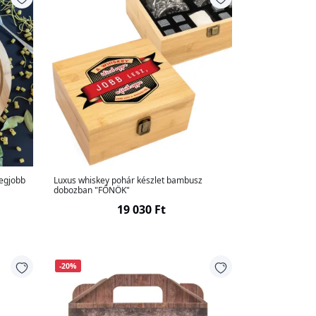
legjobb
Luxus whiskey pohár készlet bambusz
dobozban "FŐNÖK"
19 030 Ft
-20%