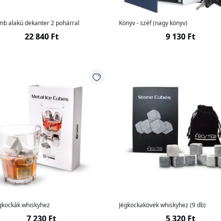
mb alakú dekanter 2 pohárral
Könyv - széf (nagy könyv)
22 840 Ft
9 130 Ft
gkockák whiskyhez
Jégkockakövek whiskyhez (9 db)
7 230 Ft
5 320 Ft