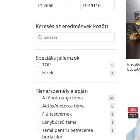
Ft
Ft
Keresés az eredmények között
Speciális jellemzők
TOP
Kristál
5
ELEGA
Hírek
1
Téma/személy alapján
A főnök napja téma
28
Autós/motoros téma
5
-8%
Fiú testvérnek
1
TOP
Lánybúcsú téma
1
Temă pentru petrecerea
1
burlacilor