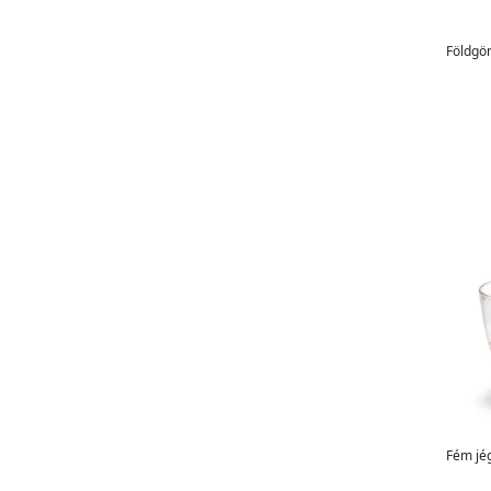
Földgö
Fém jé