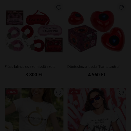
Plüss bilincs és szemfedő szett
Döntéshozó labda "Kamaszútra"
3 800 Ft
4 560 Ft
-16%
-15%