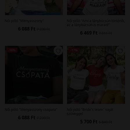
Női póló "Menyasszony"
Női póló "Ami a lánybúcsún történik,
az a lánybúcsún is marad!"
6 088 Ft
7 230 Ft
6 469 Ft
7 611 Ft
-16%
-17%
Női póló "Menyasszony csapata"
Női póló "Bride's team" saját
szöveggel
6 088 Ft
7 230 Ft
5 700 Ft
6 840 Ft