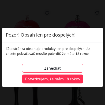
Pozor! Obsah len pre dospelých!
Táto stránka obsahuje produkty len pre dospelých. Ak
chcete pokračovať, musíte potvrdiť, že máte 18 rokov.
Szállodai csengő "Csengess a
Szállodai csengő "Csengess a
szexért"
PUSZIÉRT"
Zanechať
2 660 Ft
2 660 Ft
Potvrdzujem, že mám 18 rokov