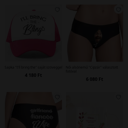
Sapka "I'll bring the" saját szöveggel
Női alsónemű "Cipzár" választott
fotóval
4 180 Ft
6 080 Ft