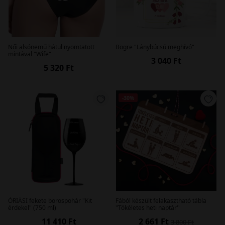
Női alsónemű hátul nyomtatott
Bögre "Lánybúcsú meghívó"
mintával "Wife"
3 040 Ft
5 320 Ft
-30%
ÓRIÁSI fekete borospohár "Kit
Fából készült felakasztható tábla
érdekel" (750 ml)
"Tökéletes heti naptár''
11 410 Ft
2 661 Ft
3 800 Ft