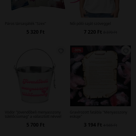
probléma!
Páros társasjáték "Szex"
Női póló saját szöveggel
5 320 Ft
7 220 Ft
8 370 Ft
-30%
Vödör "Jövendőbeli menyasszony
Gravírozott fatábla "Menyasszony
túlélőcsomag" a választott névvel
esküje"
5 700 Ft
3 194 Ft
4 565 Ft