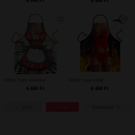
4 940 Ft
6 460 Ft
Kötény "Szexi szobalány"
Kötény "Szexi ördög"
6 460 Ft
6 460 Ft
Előző
1 / 3
Következő