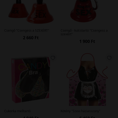
Csengő "Csengess a SZEXÉRT"
Csengő - kulcstartó "Csengess a
szexért"
2 660 Ft
1 900 Ft
Cukorka melltartó
Kötény "Szexi háziasszony"