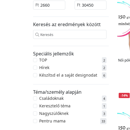
Ft
Ft
Keresés az eredmények között
Speciális jellemzők
TOP
Női pól
2
Hírek
2
Készítsd el a saját designodat
6
Téma/személy alapján
-14%
Családoknak
4
Keresztelő téma
1
Nagyszülőknek
3
Pentru mama
33