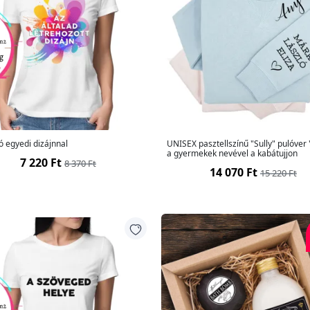
ó egyedi dizájnnal
UNISEX pasztellszínű "Sully" pulóver
a gyermekek nevével a kabátujjon
7 220 Ft
8 370 Ft
14 070 Ft
15 220 Ft