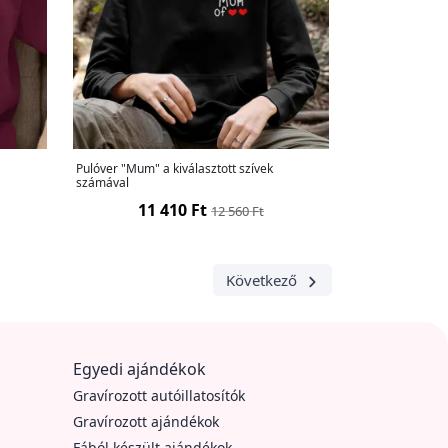
Pulóver "Mum" a kiválasztott szívek
számával
11 410 Ft
12 560 Ft
Következő
Egyedi ajándékok
Gravírozott autóillatosítók
Gravírozott ajándékok
Fából készült ajándékok