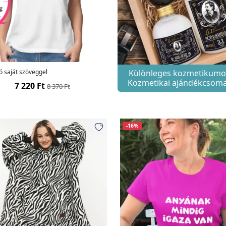
ó saját szöveggel
Különleges kozmetikumo
Kozmetikai ajándékcsom
7 220 Ft
8 370 Ft
-16%