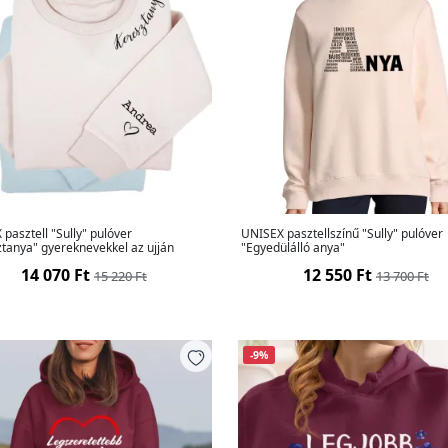
pasztell "Sully" pulóver
UNISEX pasztellszínű "Sully" pulóver
tanya" gyereknevekkel az ujján
"Egyedülálló anya"
14 070 Ft
12 550 Ft
15 220 Ft
13 700 Ft
-9%