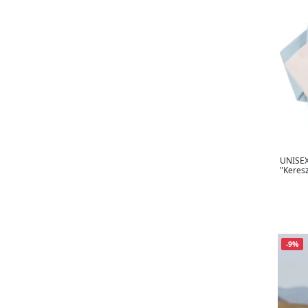
UNISEX 
"Keresz
-9%