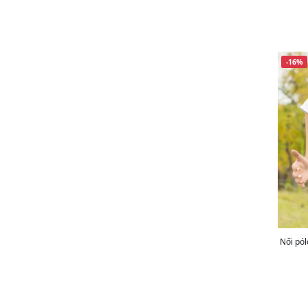
-16%
Női pó