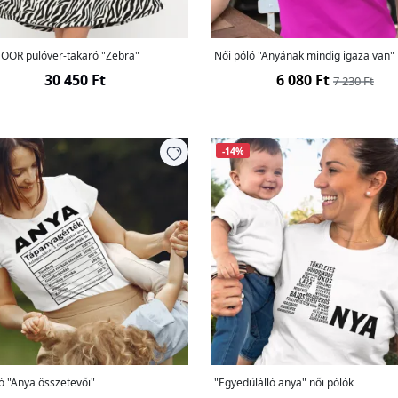
OR pulóver-takaró "Zebra"
Női póló "Anyának mindig igaza van"
30 450 Ft
6 080 Ft
7 230 Ft
-14%
ó "Anya összetevői"
"Egyedülálló anya" női pólók