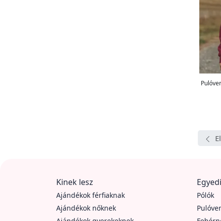
Pulóve
E
Kinek lesz
Egyedi
Ajándékok férfiaknak
Pólók
Ajándékok nőknek
Pulóve
Ajándékok gyerekeknek
Fehér