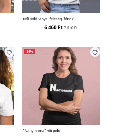
Női póló "Anya. feleség. főnök"
6 460 Ft
7 610 Ft
-14%
"Nagymama" női póló