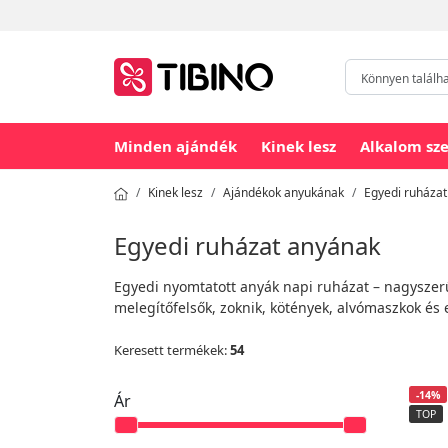
Minden ajándék
Kinek lesz
Alkalom sze
Kinek lesz
Ajándékok anyukának
Egyedi ruháza
Egyedi ruházat anyának
Egyedi nyomtatott anyák napi ruházat – nagyszer
melegítőfelsők, zoknik, kötények, alvómaszkok é
Keresett termékek:
54
-14%
Ár
TOP