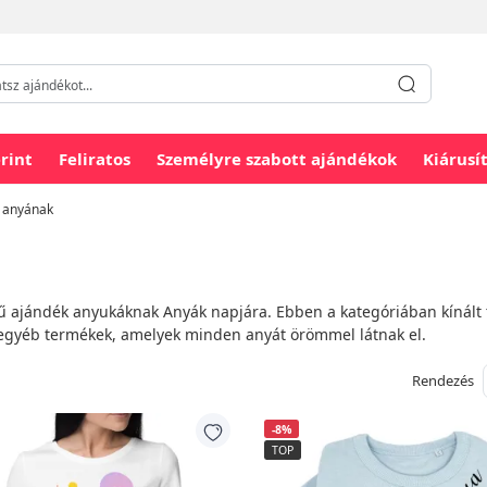
rint
Feliratos
Személyre szabott ajándékok
Kiárusí
t anyának
ű ajándék anyukáknak Anyák napjára. Ebben a kategóriában kínált 
s egyéb termékek, amelyek minden anyát örömmel látnak el.
Rendezés
-8%
TOP