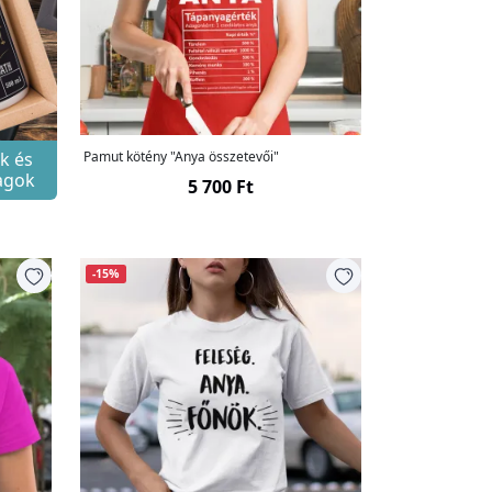
k és
Pamut kötény "Anya összetevői"
agok
5 700 Ft
-15%