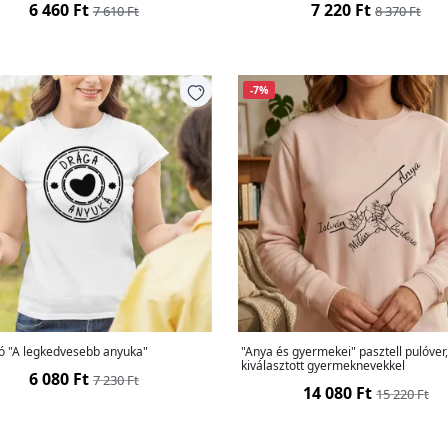
6 460 Ft
7 220 Ft
7 610 Ft
8 370 Ft
-7%
ló "A legkedvesebb anyuka"
"Anya és gyermekei" pasztell pulóver
kiválasztott gyermeknevekkel
6 080 Ft
7 230 Ft
14 080 Ft
15 220 Ft