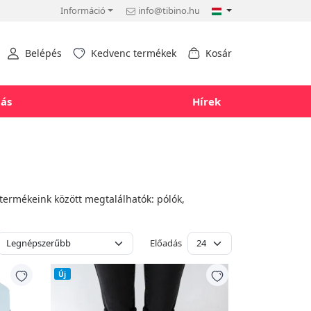
Információ
info@tibino.hu
Belépés
Kedvenc termékek
Kosár
tás
Hírek
termékeink között megtalálhatók: pólók,
Előadás
Új