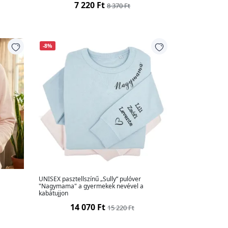
7 220 Ft
8 370 Ft
-8%
,
UNISEX pasztellszínű „Sully” pulóver
"Nagymama" a gyermekek nevével a
kabátujjon
14 070 Ft
15 220 Ft