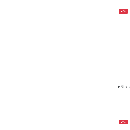
-9%
Női pas
-8%