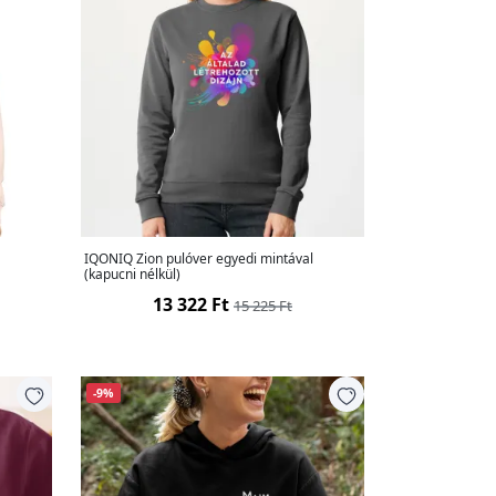
IQONIQ Zion pulóver egyedi mintával
(kapucni nélkül)
13 322 Ft
15 225 Ft
-9%