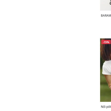
BARAMO
-15%
Női pól