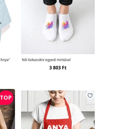
 "Anya"
Női bokazokni egyedi mintával
3 803 Ft
TOP