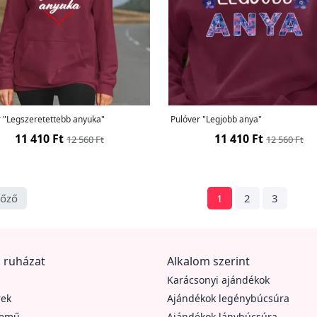
r "Legszeretettebb anyuka"
Pulóver "Legjobb anya"
11 410 Ft
11 410 Ft
12 560 Ft
12 560 Ft
lőző
1
2
3
 ruházat
Alkalom szerint
Karácsonyi ajándékok
rek
Ajándékok legénybúcsúra
nemű
Ajándékok lánybúcsúra