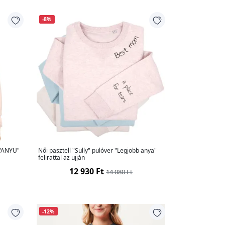
-8%
 "ANYU"
Női pasztell "Sully" pulóver "Legjobb anya"
felirattal az ujján
12 930 Ft
14 080 Ft
-12%