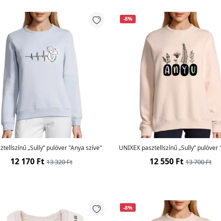
-8%
ztellszínű „Sully” pulóver "Anya szíve"
UNIXEX pasztellszínű „Sully” pulóver
12 170 Ft
12 550 Ft
13 320 Ft
13 700 Ft
-8%