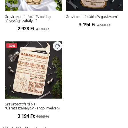
Gravírozott fatábla "A boldog
Gravírozott fatábla "A garázsom"
házasság szabályai"
3 194 Ft
4 560 Ft
2 928 Ft
4 180 Ft
-30%
Gravírozott fa tábla
"Garázsszabályok" (angol nyelven)
3 194 Ft
4 560 Ft