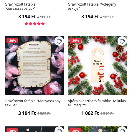
Gravírozott fatábla
Gravírozott fatábla "Vőlegény
"Garázsszabályok"
esküje"
3 194 Ft
3 194 Ft
4 560 Ft
4 565 Ft
-30%
-30%
Gravírozott fatábla "Menyasszony
Ajtóra akasztható fa tábla: "Mikulás,
esküje"
állj meg itt!"
3 194 Ft
1 062 Ft
4 565 Ft
1 510 Ft
-30%
-30%