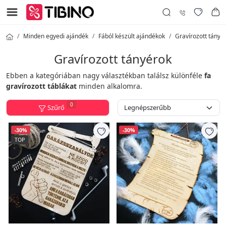
Minden egyedi ajándék
Fából készült ajándékok
Gravírozott tányé
Gravírozott tányérok
Ebben a kategóriában nagy választékban találsz különféle
fa
gravírozott táblákat
minden alkalomra.
0
Szűrő
-30%
-30%
TOP