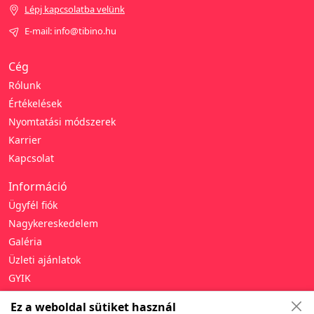
Lépj kapcsolatba velünk
E-mail: info@tibino.hu
Cég
Rólunk
Értékelések
Nyomtatási módszerek
Karrier
Kapcsolat
Információ
Ügyfél fiók
Nagykereskedelem
Galéria
Üzleti ajánlatok
GYIK
Támogatás
Ez a weboldal sütiket használ