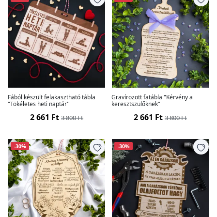
Fából készült felakasztható tábla
Gravírozott fatábla "Kérvény a
"Tökéletes heti naptár''
keresztszülőknek"
2 661 Ft
2 661 Ft
3 800 Ft
3 800 Ft
-30%
-30%