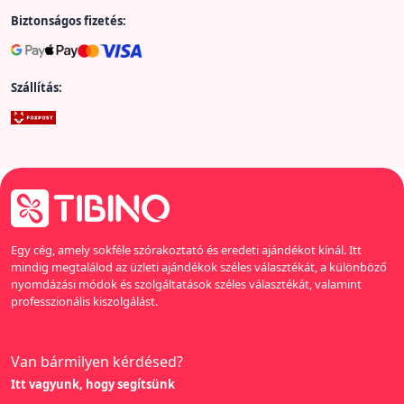
Biztonságos fizetés:
Szállítás:
Egy cég, amely sokféle szórakoztató és eredeti ajándékot kínál. Itt
mindig megtalálod az üzleti ajándékok széles választékát, a különböző
nyomdázási módok és szolgáltatások széles választékát, valamint
professzionális kiszolgálást.
Van bármilyen kérdésed?
Itt vagyunk, hogy segítsünk