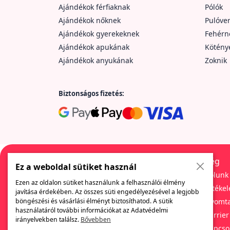
Ajándékok férfiaknak
Pólók
Ajándékok nőknek
Pulóve
Ajándékok gyerekeknek
Fehér
Ajándékok apukának
Kötény
Ajándékok anyukának
Zoknik
Biztonságos fizetés:
Cég
Ez a weboldal sütiket használ
Rólunk
Ezen az oldalon sütiket használunk a felhasználói élmény
Értékel
javítása érdekében. Az összes süti engedélyezésével a legjobb
Egy cég, amely sokféle szórakoztató és
Nyomta
böngészési és vásárlási élményt biztosíthatod. A sütik
eredeti ajándékot kínál. Itt mindig megtalálod
használatáról további információkat az Adatvédelmi
Karrier
az üzleti ajándékok széles választékát, a
irányelvekben találsz.
Bővebben
különböző nyomdázási módok és
Kapcso