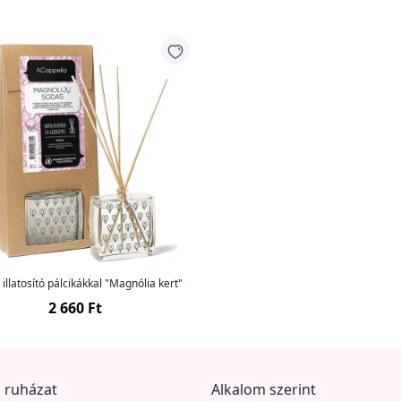
 illatosító pálcikákkal "Magnólia kert"
2 660 Ft
 ruházat
Alkalom szerint