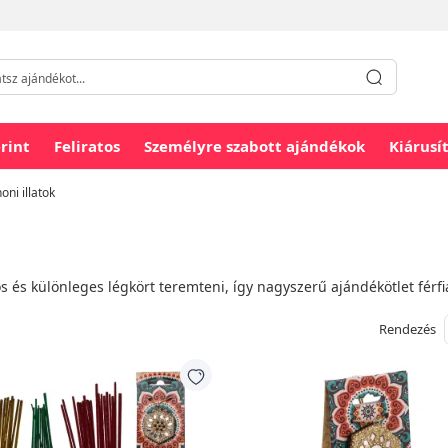
rint
Feliratos
Személyre szabott ajándékok
Kiárusí
oni illatok
os és különleges légkört teremteni, így nagyszerű ajándékötlet fér
Rendezés