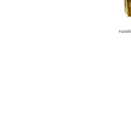
Füstölő