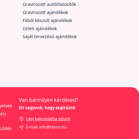
Gravírozott autóillatosítók
Gravírozott ajándékok
Fából készült ajándékok
Üzleti ajándékok
Saját tervezésű ajándékok
Van bármilyen kérdésed?
yelvek
Itt vagyunk, hogy segítsünk
ési
Lépj kapcsolatba velünk
E-mail: info@tibino.hu
küldés