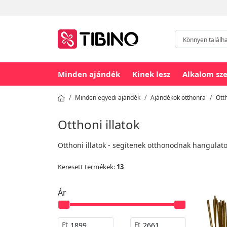
Minden ajándék
Kinek lesz
Alkalom sze
Minden egyedi ajándék
Ajándékok otthonra
Otth
Otthoni illatok
Otthoni illatok - segítenek otthonodnak hangulat
Keresett termékek:
13
Ár
Ft
Ft