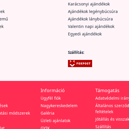
Karácsonyi ajándékok
rek
Ajándékok legénybúcsúra
nemű
Ajándékok lánybúcsúra
ek
Valentin napi ajándékok
Egyedi ajándékok
Szállítás:
Információ
Támogatás
Ügyfél fiók
Adatvédelmi irán
ések
Nagykereskedelem
Általános szerződ
feltételek
tási módszerek
Galéria
Jótállás és vissza
Üzleti ajánlatok
Szállítás
lat
GYIK