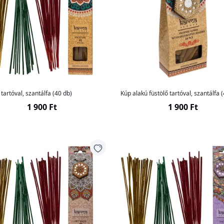
 tartóval, szantálfa (40 db)
Kúp alakú füstölő tartóval, szantálfa 
1 900 Ft
1 900 Ft