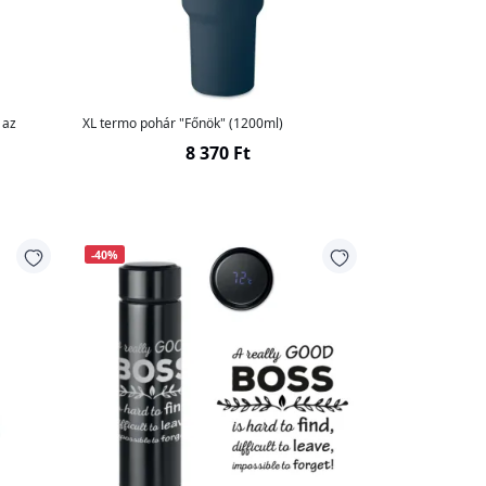
 az
XL termo pohár "Főnök" (1200ml)
8 370 Ft
-40%