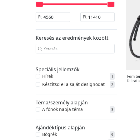
Ft
Ft
Keresés az eredmények között
Speciális jellemzők
Hírek
Fém te
1
felirat
Készítsd el a saját designodat
2
Téma/személy alapján
A főnök napja téma
3
Ajándéktípus alapján
Bögrék
9