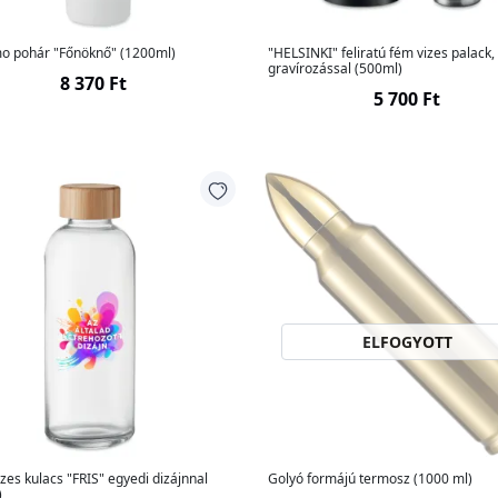
mo pohár "Főnöknő" (1200ml)
"HELSINKI" feliratú fém vizes palack,
gravírozással (500ml)
8 370 Ft
5 700 Ft
ELFOGYOTT
zes kulacs "FRIS" egyedi dizájnnal
Golyó formájú termosz (1000 ml)
)