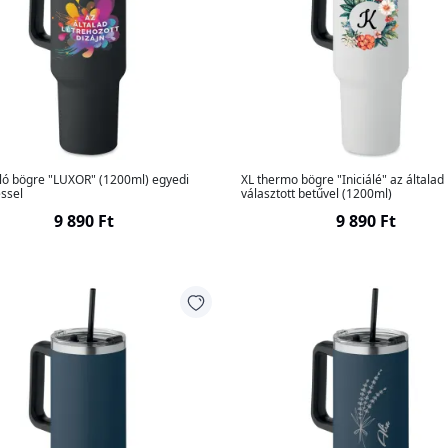
lló bögre "LUXOR" (1200ml) egyedi
XL thermo bögre "Iniciálé" az általad
ssel
választott betűvel (1200ml)
9 890 Ft
9 890 Ft