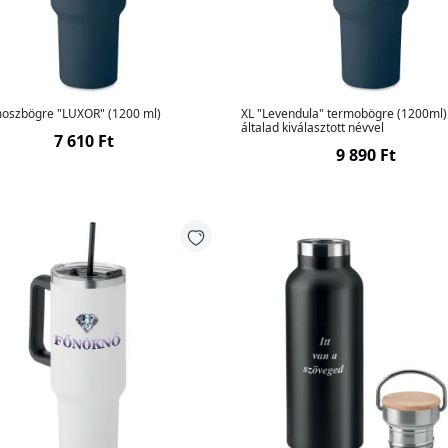
moszbögre "LUXOR" (1200 ml)
XL "Levendula" termobögre (1200ml)
általad kiválasztott névvel
7 610 Ft
9 890 Ft