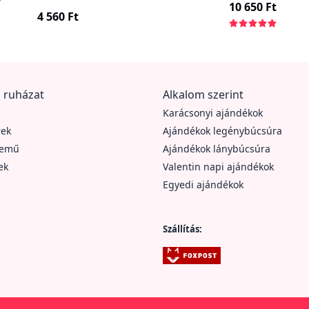
10 650 Ft
4 560 Ft
 ruházat
Alkalom szerint
Karácsonyi ajándékok
rek
Ajándékok legénybúcsúra
nemű
Ajándékok lánybúcsúra
ek
Valentin napi ajándékok
Egyedi ajándékok
Szállítás: