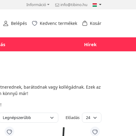
Információ
info@tibino.hu
Belépés
Kedvenc termékek
Kosár
tás
Hírek
rtnerednek, barátodnak vagy kollégádnak. Ezek az
án könnyű már!
!
Előadás