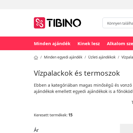
Minden ajándék
Kinek lesz
Alkalom sze
Minden egyedi ajándék
Üzleti ajándékok
Vízpal
Vízpalackok és termoszok
Ebben a kategóriában magas minőségű és vonzó k
ajándékok emellett egyedi ajándékok is a főnök
Keresett termékek:
15
Ár