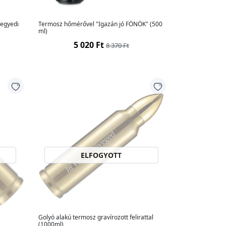
 egyedi
Termosz hőmérővel "Igazán jó FŐNÖK" (500
ml)
5 020 Ft
8 370 Ft
ELFOGYOTT
Golyó alakú termosz gravírozott felirattal
(1000ml)