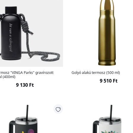
rmosz "VINGA Parks" gravírozott
Golyó alakú termosz (500 ml)
tal (400ml)
9 510 Ft
9 130 Ft