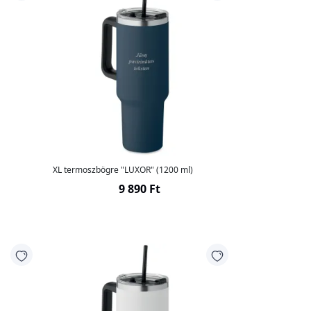
XL termoszbögre "LUXOR" (1200 ml)
9 890 Ft