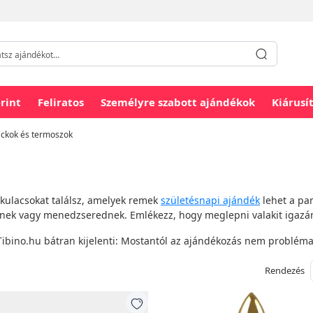
rint
Feliratos
Személyre szabott ajándékok
Kiárusí
ackok és termoszok
ulacsokat találsz, amelyek remek
születésnapi ajándék
lehet a pa
ödnek vagy menedzserednek. Emlékezz, hogy meglepni valakit igaz
Tibino.hu bátran kijelenti: Mostantól az ajándékozás nem probléma
Rendezés