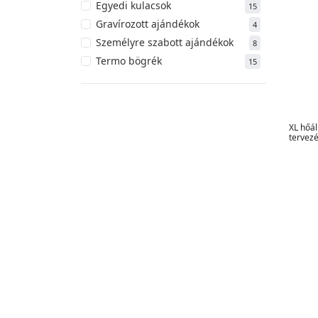
Egyedi kulacsok
15
Gravírozott ajándékok
4
Személyre szabott ajándékok
8
Termo bögrék
15
XL hőá
tervezé