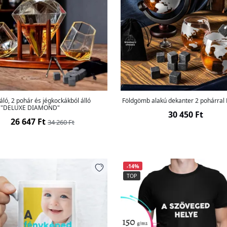
ló, 2 pohár és jégkockákból álló
Földgömb alakú dekanter 2 pohárra
t "DELUXE DIAMOND"
30 450 Ft
26 647 Ft
34 260 Ft
-14%
TOP