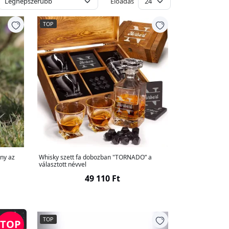
Előadás
TOP
ny az
Whisky szett fa dobozban "TORNADO” a
választott névvel
49 110 Ft
TOP
TOP