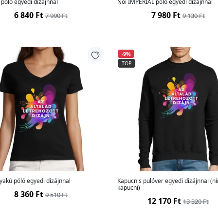
póló egyedi dizájnnal
Női IMPERIAL póló egyedi dizájnnal
6 840 Ft
7 980 Ft
7 990 Ft
9 130 Ft
-9%
TOP
yakú póló egyedi dizájnnal
Kapucnis pulóver egyedi dizájnnal (n
kapucni)
8 360 Ft
9 510 Ft
12 170 Ft
13 320 Ft