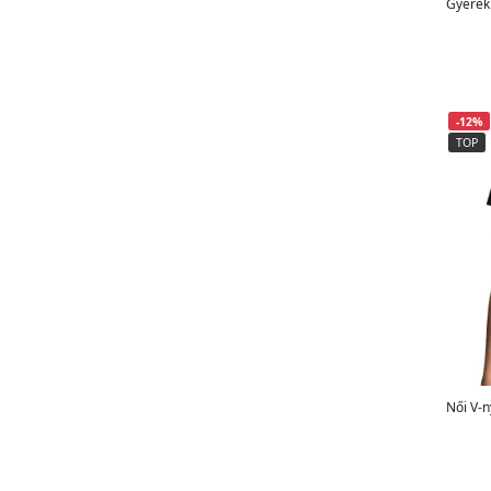
Gyerek 
-12%
TOP
Női V-n