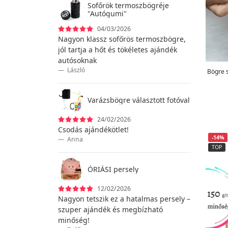
Kancsók
19
Sofőrök termoszbögréje
"Autógumi"
Kaparós térképek és poszterek
1
Keretek
04/03/2026
3
Nagyon klassz sofőrös termoszbögre,
Kirakósok
2
jól tartja a hőt és tökéletes ajándék
Kötények
20
autósoknak
Kozmetikumok
55
László
Bögre s
Kulcstartók
19
Léggömbök
5
Varázsbögre választott fotóval
Malacperselyek
36
24/02/2026
Nem nyomtatott ruházat
4
Csodás ajándékötlet!
Órák
2
-14%
Anna
Párnák és tokok
TOP
5
Partijátékok
20
ÓRIÁSI persely
Pénztárcáką
3
Pikáns ajándékok
12/02/2026
5
Nagyon tetszik ez a hatalmas persely –
Pólók
115
szuper ajándék és megbízható
Prémium ruházat
9
minőség!
Sapkák
7