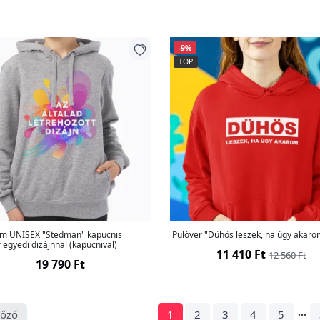
-9%
TOP
m UNISEX "Stedman" kapucnis
Pulóver "Dühös leszek, ha úgy akaro
 egyedi dizájnnal (kapucnival)
11 410 Ft
12 560 Ft
19 790 Ft
...
lőző
1
2
3
4
5