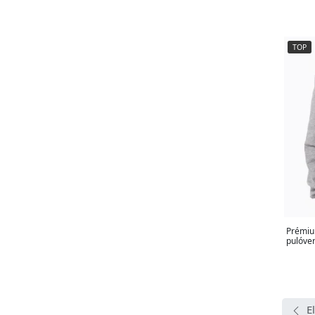
TOP
Prémiu
pulóver
E