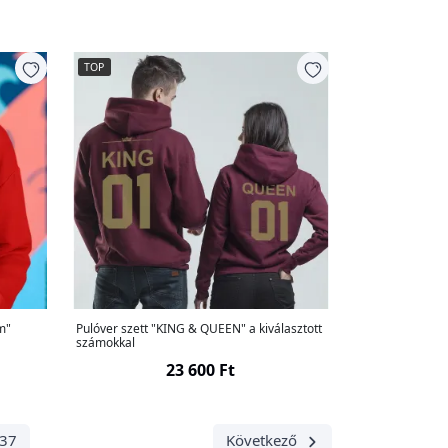
TOP
m"
Pulóver szett "KING & QUEEN" a kiválasztott
számokkal
23 600 Ft
37
Következő