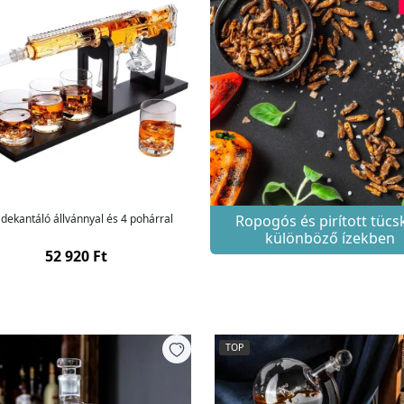
dekantáló állvánnyal és 4 pohárral
Ropogós és pirított tüc
"
különböző ízekben
52 920 Ft
TOP