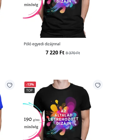
Póló egyedi dizájnnal
7 220 Ft
8 370 Ft
-13%
TOP