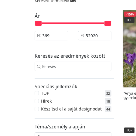
Keresett termékek:
869
-15%
Ár
TOP
Ft
Ft
Keresés az eredmények között
Speciális jellemzők
TOP
"Anya 
32
gyerek
Hírek
18
Készítsd el a saját designodat
44
Téma/személy alapján
TOP