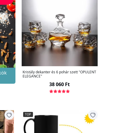
skök
Kristály dekanter és 6 pohár szett "OPULENT
ELEGANCE"
38 060 Ft
TOP