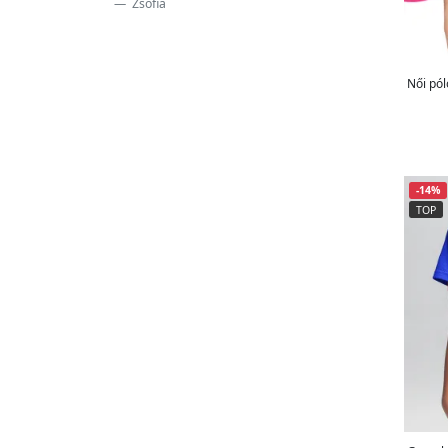
Zsófia
Sörös korsók és feles poharak
55
Stressz oldó ajándékok
7
Személyre szabott ajándékok
182
Női pól
Szettek
27
Születésnapi gyertyák
20
Társasjátékok
7
Táskák
22
-14%
Termo bögrék
8
TOP
Tollak
22
Tricouri
92
Trófeák
1
Vágódeszkák
1
Zoknik
45