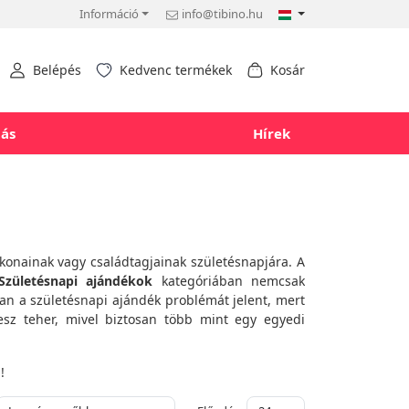
Információ
info@tibino.hu
Belépés
Kedvenc termékek
Kosár
tás
Hírek
okonainak vagy családtagjainak születésnapjára. A
Születésnapi ajándékok
kategóriában nemcsak
an a születésnapi ajándék problémát jelent, mert
esz teher, mivel biztosan több mint egy egyedi
!