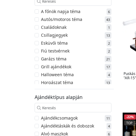
A főnök napja téma
6
Autós/motoros téma
43
Családoknak
1
Csillagjegyek
13
Esküvői téma
2
Fiú testvérnek
2
Garázs téma
21
Grill ajándékok
17
Puskás 
Halloween téma
4
"AR-15
Horgászat téma
13
Húsvéti téma
2
Ajándéktípus alapján
Karácsonyi téma
14
Keresztelő téma
1
Lány testvérnek
5
-22%
Ajándékcsomagok
11
Lánybúcsú téma
13
TOP
Ajándéktáskák és dobozok
4
Nagyszülőknek
24
Alvó maszkok
6