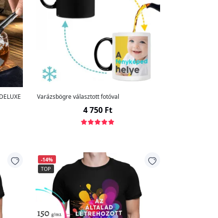
l DELUXE
Varázsbögre választott fotóval
4 750 Ft
-14%
TOP