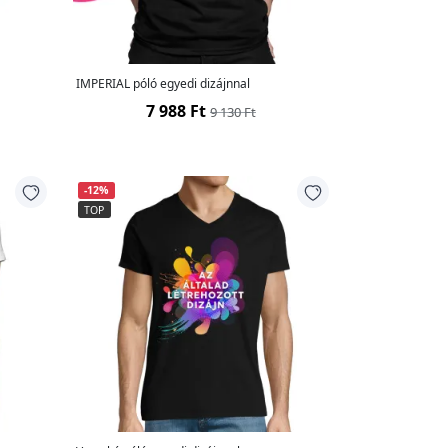
IMPERIAL póló egyedi dizájnnal
7 988 Ft
9 130 Ft
-12%
TOP