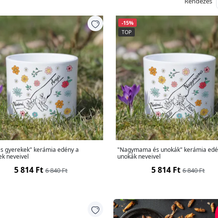
Rendezés
-15%
TOP
és gyerekek" kerámia edény a
"Nagymama és unokák" kerámia edé
ek neveivel
unokák neveivel
5 814 Ft
5 814 Ft
6 840 Ft
6 840 Ft