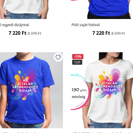
ó egyedi dizájnnal
Póló saját fotóval
7 220 Ft
7 220 Ft
8 370 Ft
8 370 Ft
-13%
TOP