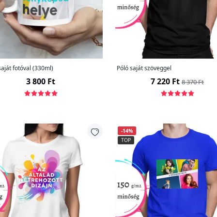
aját fotóval (330ml)
Póló saját szöveggel
3 800 Ft
7 220 Ft
8 370 Ft
-14%
TOP