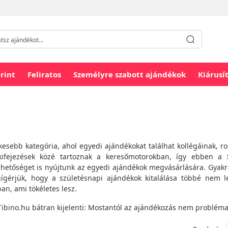
rint
Feliratos
Személyre szabott ajándékok
Kiárusí
esebb kategória, ahol egyedi ajándékokat találhat kollégáinak, r
 kifejezések közé tartoznak a keresőmotorokban, így ebben a
ehetőséget is nyújtunk az egyedi ajándékok megvásárlására. Gyakr
ígérjük, hogy a születésnapi ajándékok kitalálása többé nem l
an, ami tökéletes lesz.
Tibino.hu bátran kijelenti: Mostantól az ajándékozás nem probléma