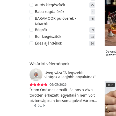
Pentru mama
32
Autós kiegészítők
25
Szerelem téma
31
Baba rugdalózók
1
Születésnapi téma
75
BARAMOOR pulóverek -
45
Telefonhívás téma
2
takarók
Temă pentru petrecerea
10
Bögrék
59
burlacilor
Bor kiegészítők
23
Édes ajándékok
24
Egyedi kulacsok
4
Dekantá
készle
Fából készült ajándékok
17
Vásárlói vélemények
Fadobozok
4
Fehérnemű
13
Üveg váza "A legszebb
Feliratos kalapácsok
virágok a legjobb anyukának"
4
Füzetek és naplók
9
06/05/2026
TOP
Írtam Önöknek emailt. Sajnos a váza
Gravírozott ajándékok
82
törötten érkezett, egyáltalán nem volt
Gravírozott tányérok
4
biztonságosan becsomagolva! Várom a
Gravírozott vázák és edények
20
Gréta H.
válaszukat az emailre!
Játékok
43