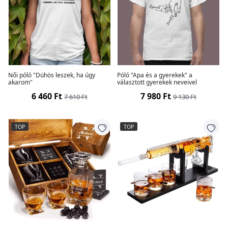
Női póló "Dühös leszek, ha úgy
Póló "Apa és a gyerekek" a
akarom"
választott gyerekek neveivel
6 460 Ft
7 980 Ft
7 610 Ft
9 130 Ft
TOP
TOP