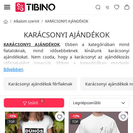
Alkalom szerint
KARÁCSONYI AJÁNDÉKOK
KARÁCSONYI AJÁNDÉKOK
KARÁCSONYI AJÁNDÉKOK
. Ebben a kategóriában mind
fiataloknak, mind idősebbeknek kínálunk karácsonyi
ajándékokat. Nem csoda, hogy a karácsonyt az ajándékozás
időszakaként ismerjük. Ebben a kategóriában mindenki
megtalálhatja az egyedi karácsonyi ajándékát. Válassz széles
Bővebben
kínálatunkból - üzleti, buli, háztartási és egyéb szórakoztató és
vicces ajándékok közül.
Karácsonyi ajándékok férfiaknak
Karácsonyi ajándékok n
Tibino.hu bátran kijelenti: Mostantól az ajándékozás nem
probléma!
0
Szűrő
-15%
-13%
TOP
TOP