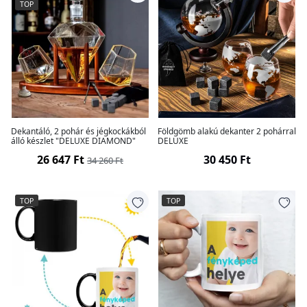
TOP
Dekantáló, 2 pohár és jégkockákból
Földgömb alakú dekanter 2 pohárral
álló készlet "DELUXE DIAMOND"
DELUXE
26 647 Ft
30 450 Ft
34 260 Ft
TOP
TOP