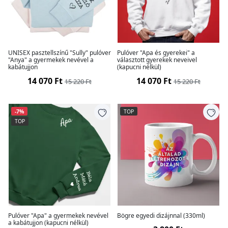
UNISEX pasztellszínű "Sully" pulóver
Pulóver "Apa és gyerekei" a
"Anya" a gyermekek nevével a
választott gyerekek neveivel
kabátujjon
(kapucni nélkül)
14 070 Ft
14 070 Ft
15 220 Ft
15 220 Ft
-7%
TOP
TOP
Pulóver "Apa" a gyermekek nevével
Bögre egyedi dizájnnal (330ml)
a kabátujjon (kapucni nélkül)