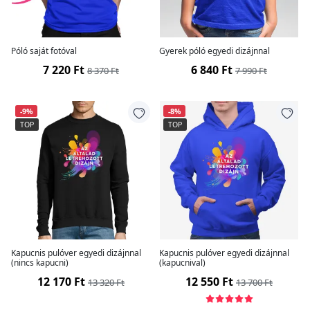
Póló saját fotóval
Gyerek póló egyedi dizájnnal
7 220 Ft
6 840 Ft
8 370 Ft
7 990 Ft
-9%
-8%
TOP
TOP
Kapucnis pulóver egyedi dizájnnal
Kapucnis pulóver egyedi dizájnnal
(nincs kapucni)
(kapucnival)
12 170 Ft
12 550 Ft
13 320 Ft
13 700 Ft