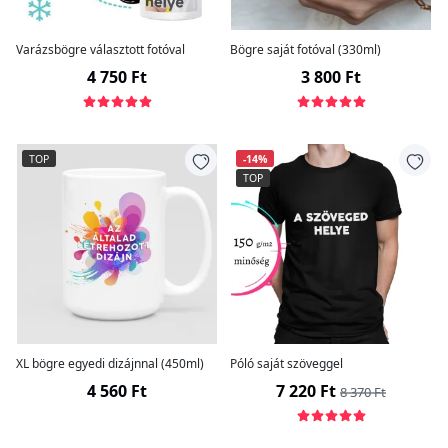
Varázsbögre választott fotóval
Bögre saját fotóval (330ml)
4 750 Ft
3 800 Ft
TOP
-14%
TOP
XL bögre egyedi dizájnnal (450ml)
Póló saját szöveggel
4 560 Ft
7 220 Ft
8 370 Ft