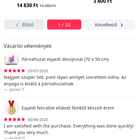
3 800 Ft
14 830 Ft
15 980 Ft
Előző
1 / 32
Következő
Vásárlói vélemények
Párnahuzat egyedi designnal (70 x 50 cm)
29/07/2026
Nagyon szuper lett, pont olyan amilyet szerettem volna. Az
anyaga is kiváló a párnahuzatnak.
Jázmin T.
Egyedi felirattal ellátott fémből készült érem
06/06/2026
I am satisfied with the purchase. Everything was done quickly!
Thank you very much.
Andrei G.