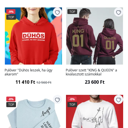
-9%
TOP
TOP
Pulóver "Dühös leszek, ha úgy
Pulóver szett "KING & QUEEN" a
akarom"
kiválasztott számokkal
11 410 Ft
23 600 Ft
12 560 Ft
-8%
-8%
TOP
TOP