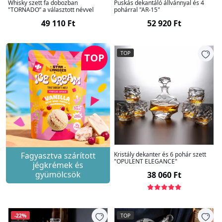
Whisky szett fa dobozban
Puskás dekantáló állvánnyal és 4
"TORNADO” a választott névvel
pohárral "AR-15"
49 110 Ft
52 920 Ft
TOP
TOP
Fagyasztva szárított
Kristály dekanter és 6 pohár szett
"OPULENT ELEGANCE"
jégkrémek és
gyümölcsök
38 060 Ft
-22%
TOP