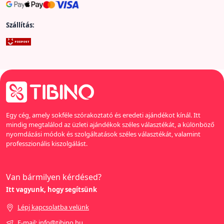
Szállítás:
Egy cég, amely sokféle szórakoztató és eredeti ajándékot kínál. Itt
mindig megtalálod az üzleti ajándékok széles választékát, a különböző
nyomdázási módok és szolgáltatások széles választékát, valamint
professzionális kiszolgálást.
Van bármilyen kérdésed?
Itt vagyunk, hogy segítsünk
Lépj kapcsolatba velünk
E-mail: info@tibino.hu