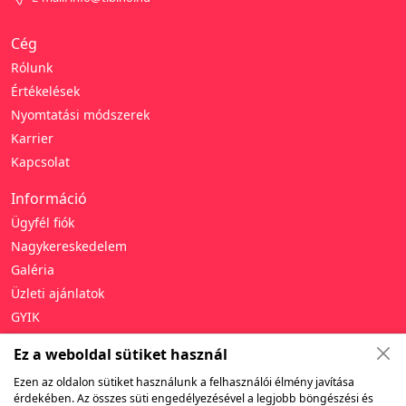
Cég
Rólunk
Értékelések
Nyomtatási módszerek
Karrier
Kapcsolat
Információ
Ügyfél fiók
Nagykereskedelem
Galéria
Üzleti ajánlatok
GYIK
Támogatás
Ez a weboldal sütiket használ
Adatvédelmi irányelvek
Ezen az oldalon sütiket használunk a felhasználói élmény javítása
érdekében. Az összes süti engedélyezésével a legjobb böngészési és
Általános szerződési feltételek