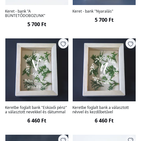
Keret - bank "A
Keret - bank "Nyaralás"
BÜNTETŐDOBOZUNK"
5 700 Ft
5 700 Ft
Keretbe foglalt bank "Esküvői pénz"
Keretbe foglalt bank a választott
a választott nevekkel és dátummal
névvel és kezdőbetűvel
6 460 Ft
6 460 Ft