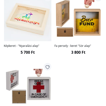
Képkeret - "Nyaralási alap"
Fa persely - keret "Sör alap"
5 700 Ft
3 800 Ft