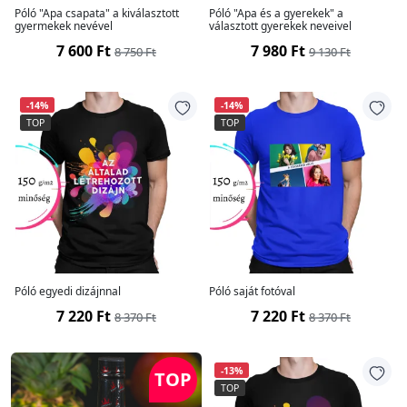
Póló "Apa csapata" a kiválasztott
Póló "Apa és a gyerekek" a
gyermekek nevével
választott gyerekek neveivel
7 600 Ft
7 980 Ft
8 750 Ft
9 130 Ft
-14%
-14%
TOP
TOP
Póló egyedi dizájnnal
Póló saját fotóval
7 220 Ft
7 220 Ft
8 370 Ft
8 370 Ft
-13%
TOP
TOP