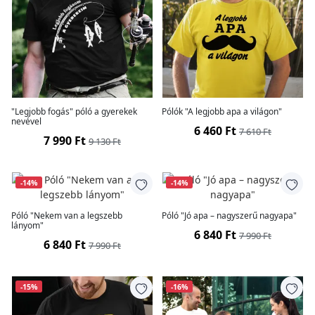
"Legjobb fogás" póló a gyerekek
Pólók "A legjobb apa a világon"
nevével
6 460 Ft
7 610 Ft
7 990 Ft
9 130 Ft
-14%
-14%
Póló "Nekem van a legszebb
Póló "Jó apa – nagyszerű nagyapa"
lányom"
6 840 Ft
7 990 Ft
6 840 Ft
7 990 Ft
-15%
-16%