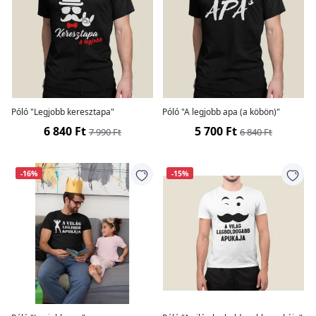
Póló "Legjobb keresztapa"
Póló "A legjobb apa (a köbön)"
6 840 Ft
5 700 Ft
7 990 Ft
6 840 Ft
-16%
-15%