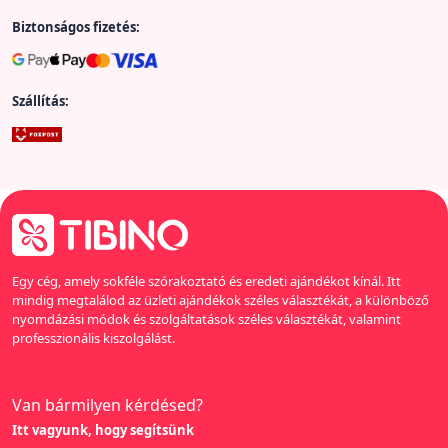
Biztonságos fizetés:
Szállítás:
Egy cég, amely sokféle szórakoztató és eredeti ajándékot kínál. Itt
mindig megtalálod az üzleti ajándékok széles választékát, a különböző
nyomdázási módok és szolgáltatások széles választékát, valamint
professzionális kiszolgálást.
Van bármilyen kérdésed?
Itt vagyunk, hogy segítsünk