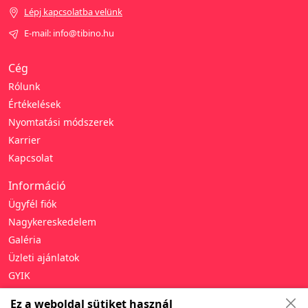
Lépj kapcsolatba velünk
E-mail: info@tibino.hu
Cég
Rólunk
Értékelések
Nyomtatási módszerek
Karrier
Kapcsolat
Információ
Ügyfél fiók
Nagykereskedelem
Galéria
Üzleti ajánlatok
GYIK
Támogatás
Ez a weboldal sütiket használ