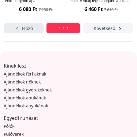
Póló "Legjobb apa"
Póló "A világ legboldogabb apukája"
6 080 Ft
6 460 Ft
7 230 Ft
7 610 Ft
Előző
1 / 2
Következő
Kinek lesz
Ajándékok férfiaknak
Ajándékok nőknek
Ajándékok gyerekeknek
Ajándékok apukának
Ajándékok anyukának
Egyedi ruházat
Pólók
Pulóverek