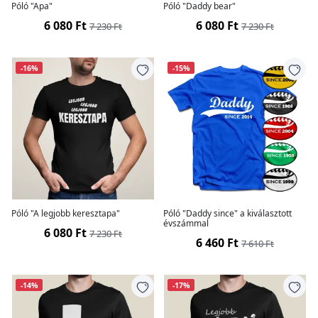
Póló "Apa"
Póló "Daddy bear"
6 080 Ft
6 080 Ft
7 230 Ft
7 230 Ft
-16%
-15%
Póló "A legjobb keresztapa"
Póló "Daddy since" a kiválasztott
évszámmal
6 080 Ft
7 230 Ft
6 460 Ft
7 610 Ft
-14%
-17%