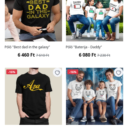
Póló "Best dad in the galaxy"
Póló "Baterija - Daddy"
6 460 Ft
6 080 Ft
7 610 Ft
7 230 Ft
-16%
-16%