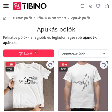
Feliratos pólók
Pólók alkalom szerint
Apukás pólók
Apukás pólók
Feliratos pólók - a legjobb és legkülönlegesebb
ajándék
apának
.
0
Szűrő
-13%
-13%
TOP
TOP