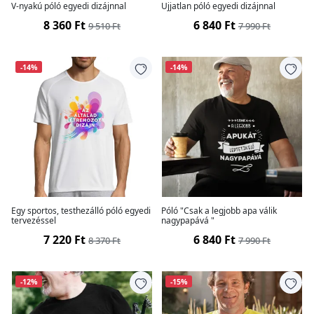
V-nyakú póló egyedi dizájnnal
Ujjatlan póló egyedi dizájnnal
8 360 Ft
6 840 Ft
9 510 Ft
7 990 Ft
-14%
-14%
Egy sportos, testhezálló póló egyedi
Póló "Csak a legjobb apa válik
tervezéssel
nagypapává "
7 220 Ft
6 840 Ft
8 370 Ft
7 990 Ft
-12%
-15%