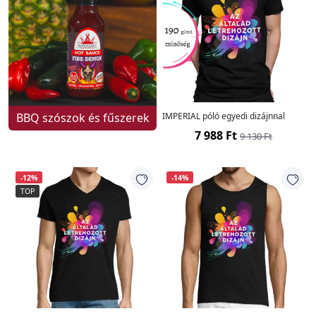
BBQ szószok és fűszerek
IMPERIAL póló egyedi dizájnnal
7 988 Ft
9 130 Ft
-12%
-14%
TOP