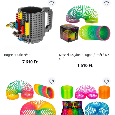
Bögre "Építkezés"
Klasszikus játék "Rugó" (átmérő 6,5
cm)
7 610 Ft
1 510 Ft