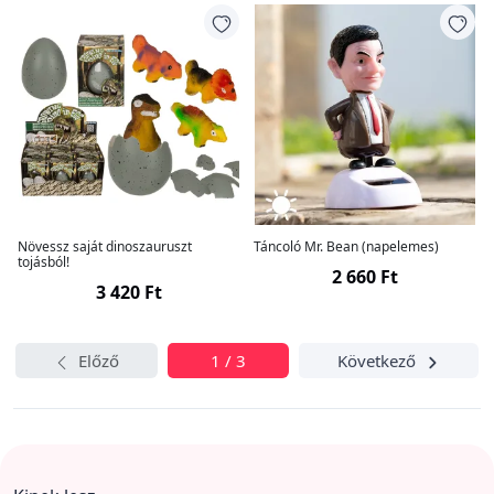
Növessz saját dinoszauruszt
Táncoló Mr. Bean (napelemes)
tojásból!
2 660 Ft
3 420 Ft
Előző
1 / 3
Következő