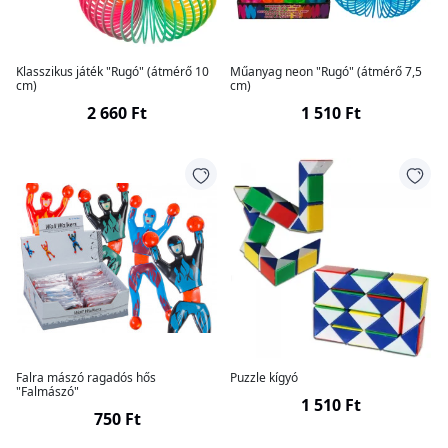
Klasszikus játék "Rugó" (átmérő 10
Műanyag neon "Rugó" (átmérő 7,5
cm)
cm)
2 660 Ft
1 510 Ft
Falra mászó ragadós hős
Puzzle kígyó
"Falmászó"
1 510 Ft
750 Ft