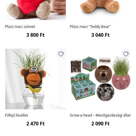
Plüss maci szívvel
Plüss maci "Teddy Bear"
3 800 Ft
3 040 Ft
Fűfejű kisállat
Grow-a-head – Mezőgazdasági állat
2 470 Ft
2 090 Ft