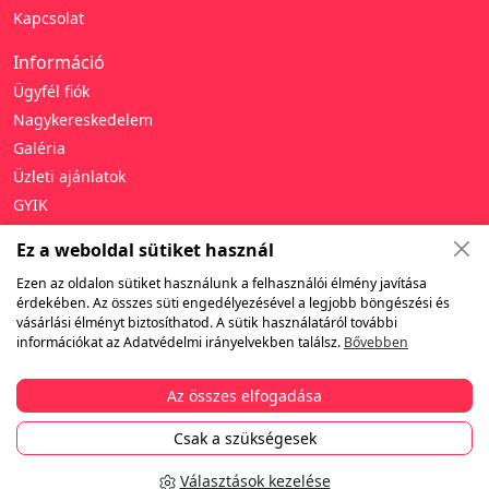
Kapcsolat
Információ
Ügyfél fiók
Nagykereskedelem
Galéria
Üzleti ajánlatok
GYIK
Támogatás
Ez a weboldal sütiket használ
Adatvédelmi irányelvek
Ezen az oldalon sütiket használunk a felhasználói élmény javítása
érdekében. Az összes süti engedélyezésével a legjobb böngészési és
Általános szerződési feltételek
vásárlási élményt biztosíthatod. A sütik használatáról további
Jótállás és visszaküldés
információkat az Adatvédelmi irányelvekben találsz.
Bővebben
Szállítás
Fizetés
Az összes elfogadása
Csak a szükségesek
© 2010-2026 Tibino.hu. Minden jog fenntartva.
Választások kezelése