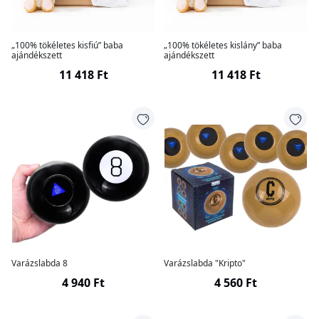
„100% tökéletes kisfiú” baba
„100% tökéletes kislány” baba
ajándékszett
ajándékszett
11 418 Ft
11 418 Ft
Varázslabda 8
Varázslabda "Kripto"
4 940 Ft
4 560 Ft