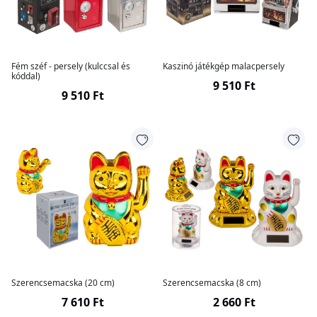
Fém széf - persely (kulccsal és
Kaszinó játékgép malacpersely
kóddal)
9 510 Ft
9 510 Ft
Szerencsemacska (20 cm)
Szerencsemacska (8 cm)
7 610 Ft
2 660 Ft