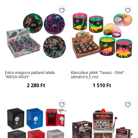
Extra magasra pattanó labda
Klasszikus játék "Tavasz - Dínó"
"MEGA-HIGH"
(átmérő 6,5 cm)
2 280 Ft
1 510 Ft