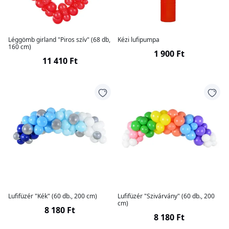
Léggömb girland "Piros szív" (68 db,
Kézi lufipumpa
160 cm)
1 900 Ft
11 410 Ft
Lufifüzér "Kék" (60 db., 200 cm)
Lufifüzér "Szivárvány" (60 db., 200
cm)
8 180 Ft
8 180 Ft