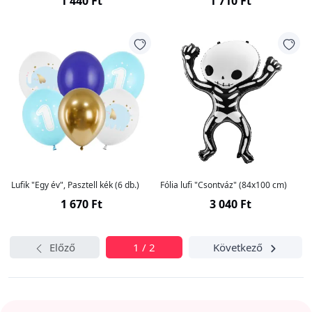
1 440 Ft
1 710 Ft
Lufik "Egy év", Pasztell kék (6 db.)
Fólia lufi "Csontváz" (84x100 cm)
1 670 Ft
3 040 Ft
Előző
1 / 2
Következő