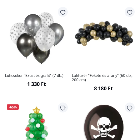
Luficsokor "Ezüst és grafit" (7 db.)
Lufifüzér "Fekete és arany" (60 db.,
200 cm)
1 330 Ft
8 180 Ft
-65%