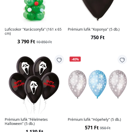
Luficsokor "Karácsonyfa" (161 x 65
Prémium lufik "Koponya" (5 db.)
cm)
750 Ft
3 790 Ft
10 850 Ft
-40%
Prémium lufik "Félelmetes
Prémium lufik "Hópehely" (5 db.)
Halloween" (5 db.)
571 Ft
950 Ft
1 130 Ft