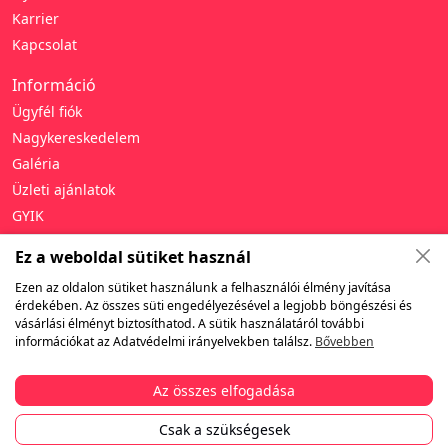
Karrier
Kapcsolat
Információ
Ügyfél fiók
Nagykereskedelem
Galéria
Üzleti ajánlatok
GYIK
Támogatás
Ez a weboldal sütiket használ
Adatvédelmi irányelvek
Ezen az oldalon sütiket használunk a felhasználói élmény javítása
érdekében. Az összes süti engedélyezésével a legjobb böngészési és
Általános szerződési feltételek
vásárlási élményt biztosíthatod. A sütik használatáról további
Jótállás és visszaküldés
információkat az Adatvédelmi irányelvekben találsz.
Bővebben
Szállítás
Fizetés
Az összes elfogadása
Csak a szükségesek
© 2010-2026 Tibino.hu. Minden jog fenntartva.