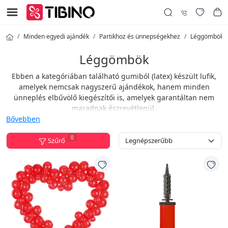
Minden egyedi ajándék
Partikhoz és ünnepségekhez
Léggömbök
Léggömbök
Ebben a kategóriában található gumiból (latex) készült lufik,
amelyek nemcsak nagyszerű ajándékok, hanem minden
ünneplés elbűvölő kiegészítői is, amelyek garantáltan nem
maradnak észrevétlenül.
Bővebben
Kínált lufijaink különböző képekkel készülnek, így mindenki
megtalálja a neki tetsző változatot.
0
Szűrő