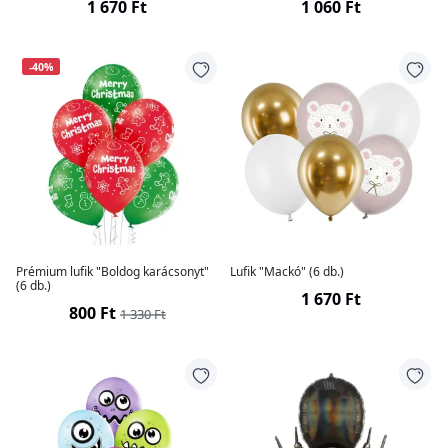
1 670 Ft
1 060 Ft
-40%
Prémium lufik "Boldog karácsonyt"
Lufik "Mackó" (6 db.)
(6 db.)
1 670 Ft
800 Ft
1 330 Ft