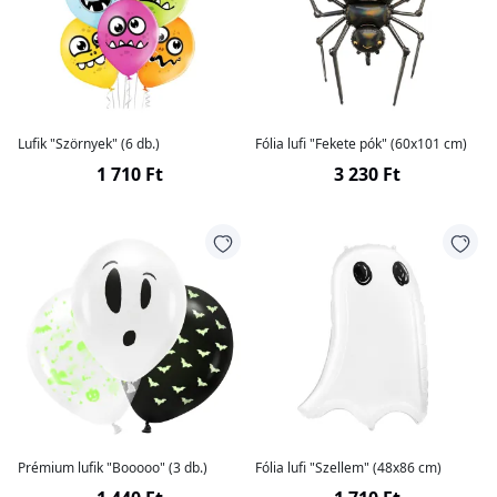
Lufik "Szörnyek" (6 db.)
Fólia lufi "Fekete pók" (60x101 cm)
1 710 Ft
3 230 Ft
Prémium lufik "Booooo" (3 db.)
Fólia lufi "Szellem" (48x86 cm)