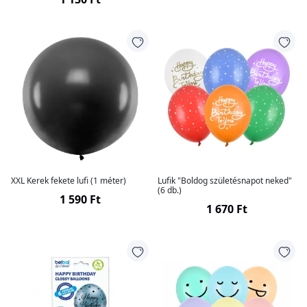
XXL Kerek fekete lufi (1 méter)
Lufik "Boldog születésnapot neked"
(6 db.)
1 590 Ft
1 670 Ft