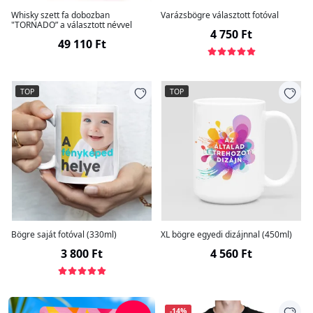
Whisky szett fa dobozban
Varázsbögre választott fotóval
"TORNADO” a választott névvel
4 750 Ft
49 110 Ft
TOP
TOP
Bögre saját fotóval (330ml)
XL bögre egyedi dizájnnal (450ml)
3 800 Ft
4 560 Ft
-14%