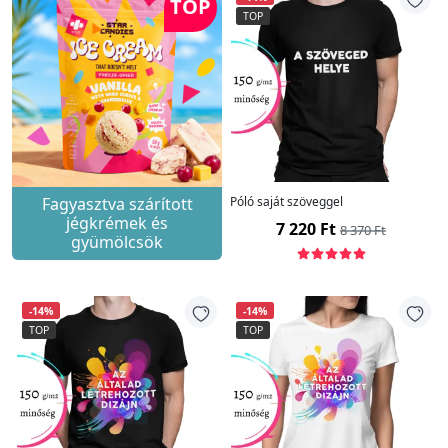
TOP
TOP
Fagyasztva szárított
Póló saját szöveggel
jégkrémek és
7 220 Ft
8 370 Ft
gyümölcsök
-14%
-14%
TOP
TOP