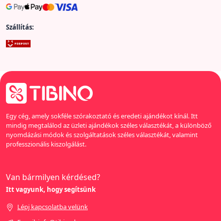
Szállítás:
Egy cég, amely sokféle szórakoztató és eredeti ajándékot kínál. Itt
mindig megtalálod az üzleti ajándékok széles választékát, a különböző
nyomdázási módok és szolgáltatások széles választékát, valamint
professzionális kiszolgálást.
Van bármilyen kérdésed?
Itt vagyunk, hogy segítsünk
Lépj kapcsolatba velünk