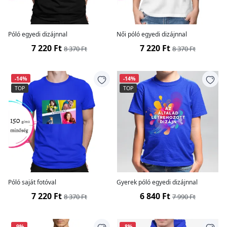
Póló egyedi dizájnnal
Női póló egyedi dizájnnal
7 220 Ft
7 220 Ft
8 370 Ft
8 370 Ft
-14%
-14%
TOP
TOP
Póló saját fotóval
Gyerek póló egyedi dizájnnal
7 220 Ft
6 840 Ft
8 370 Ft
7 990 Ft
-9%
-8%