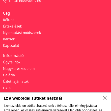
E-mail: info@tibino.hu
Cég
Rólunk
Értékelések
Nyomtatási módszerek
Karrier
Kapcsolat
Információ
Ügyfél fiók
Nagykereskedelem
Galéria
Üzleti ajánlatok
GYIK
Támogatás
Ez a weboldal sütiket használ
Adatvédelmi irányelvek
Ezen az oldalon sütiket használunk a felhasználói élmény javítása
érdekében. Az összes süti engedélyezésével a legjobb böngészési és
Általános szerződési feltételek