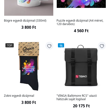
Bögre egyedi dizájnnal (330ml)
Puzzle egyedi dizájnnal (A4 méret,
120 darabos)
3 800 Ft
4 560 Ft
TOP
Új
Zokni egyedi dizájnnal
"VINGA Baltimore RCS" utazó
hátizsák saját logóval
3 800 Ft
20 175 Ft