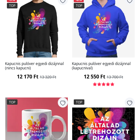
TOP
TOP
Kapucnis pulóver egyedi dizájnnal
Kapucnis pulóver egyedi dizájnnal
(nincs kapucni)
(kapucnival)
12 170 Ft
12 550 Ft
13 320 Ft
13 700 Ft
TOP
TOP