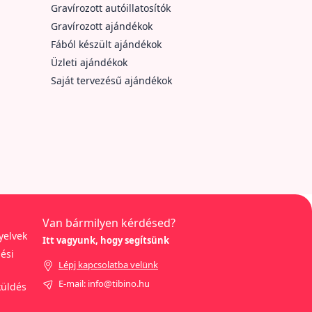
Gravírozott autóillatosítók
Gravírozott ajándékok
Fából készült ajándékok
Üzleti ajándékok
Saját tervezésű ajándékok
Van bármilyen kérdésed?
yelvek
Itt vagyunk, hogy segítsünk
ési
Lépj kapcsolatba velünk
E-mail: info@tibino.hu
küldés