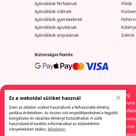
Ajándékok férfiaknak
Pólók
Ajándékok nőknek
Pulóve
Ajándékok gyerekeknek
Fehér
Ajándékok apukának
Kötény
Ajándékok anyukának
Zoknik
Biztonságos fizetés:
Cég
Ez a weboldal sütiket használ
Rólunk
Ezen az oldalon sütiket használunk a felhasználói élmény
Értékel
javítása érdekében. Az összes süti engedélyezésével a legjobb
Egy cég, amely sokféle szórakoztató és
böngészési és vásárlási élményt biztosíthatod. A sütik
Nyomta
eredeti ajándékot kínál. Itt mindig megtalálod
használatáról további információkat az Adatvédelmi
Karrier
az üzleti ajándékok széles választékát, a
irányelvekben találsz.
Bővebben
különböző nyomdázási módok és
Kapcso