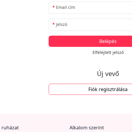
Email cím
Jelszó
Elfelejtett jelszó
Új vevő
Fiók regisztrálása
 ruházat
Alkalom szerint