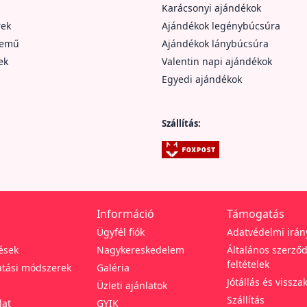
Karácsonyi ajándékok
rek
Ajándékok legénybúcsúra
nemű
Ajándékok lánybúcsúra
ek
Valentin napi ajándékok
Egyedi ajándékok
Szállítás:
Információ
Támogatás
Ügyfél fiók
Adatvédelmi irán
ések
Nagykereskedelem
Általános szerződ
feltételek
tási módszerek
Galéria
Jótállás és vissza
Üzleti ajánlatok
Szállítás
lat
GYIK