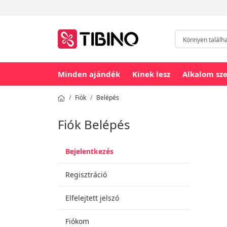
Minden ajándék
Kinek lesz
Alkalom sze
Fiók
Belépés
Fiók Belépés
Bejelentkezés
Regisztráció
Elfelejtett jelszó
Fiókom