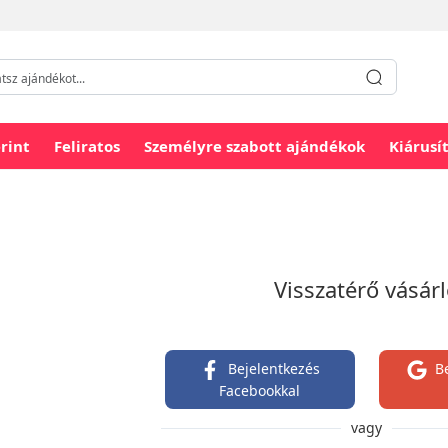
rint
Feliratos
Személyre szabott ajándékok
Kiárusí
Visszatérő vásár
Bejelentkezés
B
Facebookkal
vagy