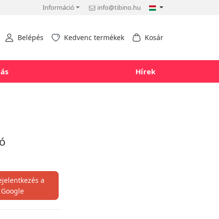
Információ
info@tibino.hu
Belépés
Kedvenc termékek
Kosár
tás
Hírek
ló
ejelentkezés a
Google