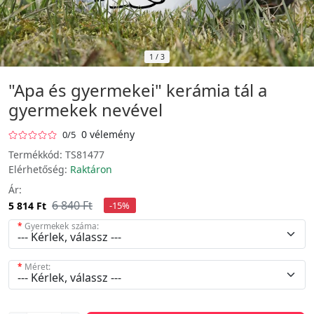
1
/
3
"Apa és gyermekei" kerámia tál a
gyermekek nevével
0 vélemény
0/5
Termékkód:
TS81477
Elérhetőség:
Raktáron
Ár:
6 840 Ft
5 814 Ft
-15%
Gyermekek száma:
Méret: