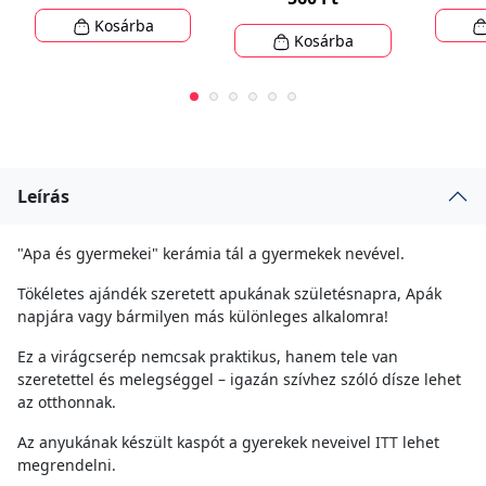
Kosárba
Kosárba
Leírás
"Apa és gyermekei" kerámia tál a gyermekek nevével.
Tökéletes ajándék szeretett apukának születésnapra, Apák
napjára vagy bármilyen más különleges alkalomra!
Ez a virágcserép nemcsak praktikus, hanem tele van
szeretettel és melegséggel – igazán szívhez szóló dísze lehet
az otthonnak.
Az anyukának készült kaspót a gyerekek neveivel
ITT
lehet
megrendelni.