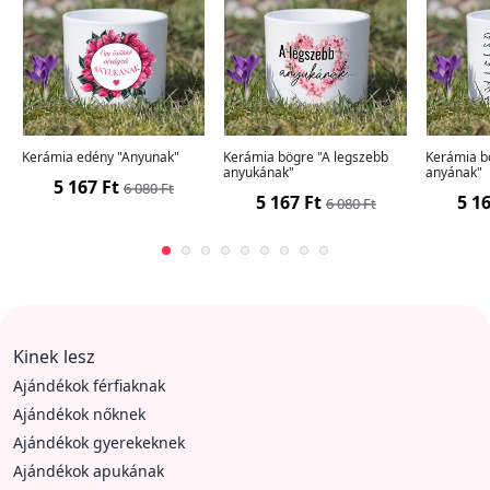
Kerámia edény "Anyunak"
Kerámia bögre "A legszebb
Kerámia b
anyukának"
anyának"
5 167 Ft
6 080 Ft
5 167 Ft
5 16
6 080 Ft
Kinek lesz
Ajándékok férfiaknak
Ajándékok nőknek
Ajándékok gyerekeknek
Ajándékok apukának