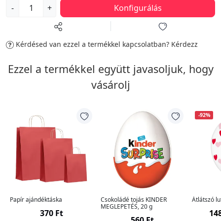
-
+
Konfigurálás
Kérdésed van ezzel a termékkel kapcsolatban?
Kérdezz
Ezzel a termékkel együtt javasoljuk, hogy
vásárolj
-92%
Papír ajándéktáska
Csokoládé tojás KINDER
Átlátszó lu
MEGLEPETÉS, 20 g
370 Ft
148
560 Ft