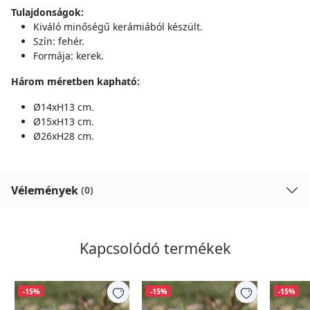
Tulajdonságok:
Kiváló minőségű kerámiából készült.
Szín: fehér.
Formája: kerek.
Három méretben kapható:
Ø14xH13 cm.
Ø15xH13 cm.
Ø26xH28 cm.
Vélemények
(0)
Kapcsolódó termékek
-15%
-15%
-15%