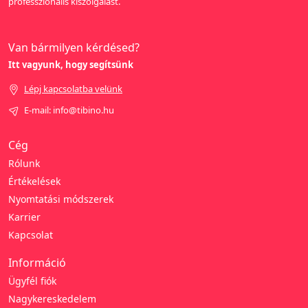
professzionális kiszolgálást.
Van bármilyen kérdésed?
Itt vagyunk, hogy segítsünk
Lépj kapcsolatba velünk
E-mail: info@tibino.hu
Cég
Rólunk
Értékelések
Nyomtatási módszerek
Karrier
Kapcsolat
Információ
Ügyfél fiók
Nagykereskedelem