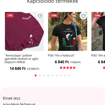
Kapcsolódó termékek
-7%
-14%
-14%
"Keresztapa" pulóver
Póló "Hív a halászat"
Póló "Hív 
gyerekek nevével az ujján
6 840 Ft
6 84
(kapucni nélkül)
7 990 Ft
14 840 Ft
15 980 Ft
Kinek lesz
Ajándékok férfiaknak