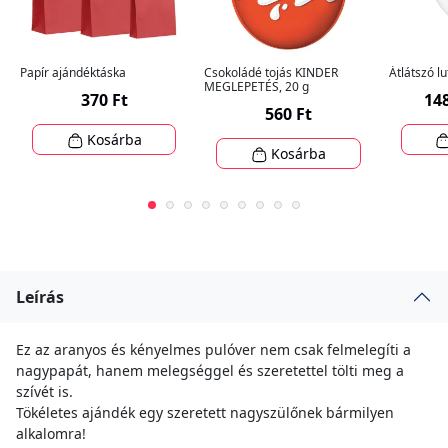
Papír ajándéktáska
Csokoládé tojás KINDER
Átlátszó lu
MEGLEPETÉS, 20 g
370 Ft
148
560 Ft
Kosárba
Kosárba
Leírás
Ez az aranyos és kényelmes pulóver nem csak felmelegíti a
nagypapát, hanem melegséggel és szeretettel tölti meg a
szívét is.
Tökéletes ajándék egy szeretett nagyszülőnek bármilyen
alkalomra!