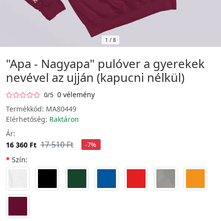
1
/
8
"Apa - Nagyapa" pulóver a gyerekek
nevével az ujján (kapucni nélkül)
0 vélemény
0/5
Termékkód:
MA80449
Elérhetőség:
Raktáron
Ár:
17 510 Ft
16 360 Ft
-7%
Szín: