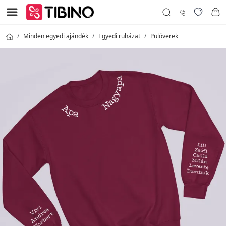
Minden egyedi ajándék
Egyedi ruházat
Pulóverek