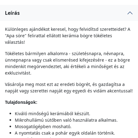
Leírás
Különleges ajándékot keresel, hogy felvidítsd szeretteidet? A
"Apa söre" felirattal ellátott kerámia bögre tökéletes
választás!
Tökéletes bármilyen alkalomra - születésnapra, névnapra,
ünnepnapra vagy csak elismerésed kifejezésére - ez a bögre
mindenkit megörvendeztet, aki értékeli a minőséget és az
exkluzivitást.
Vásárolja meg most ezt az eredeti bögrét, és gazdagítsa a
napját vagy szerettei napját egy egyedi és vidám akcentussal!
Tulajdonságok:
Kiváló minőségű kerámiából készült.
Mikrohullámú sütőben való használatra alkalmas.
Mosogatógépben mosható.
A nyomtatás csak a pohár egyik oldalán történik.