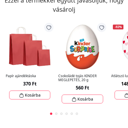
Ezzel a termékkel együtt javasoljuk, hogy
vásárolj
-92%
Papír ajándéktáska
Csokoládé tojás KINDER
Átlátszó lu
MEGLEPETÉS, 20 g
370 Ft
148
560 Ft
Kosárba
Kosárba