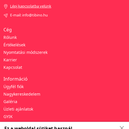
Lépj kapcsolatba velünk
E-mail: info@tibino.hu
Cég
Rólunk
Értékelések
Nyomtatási módszerek
Karrier
Kapcsolat
Információ
Ügyfél fiók
Nagykereskedelem
Galéria
Üzleti ajánlatok
GYIK
Támogatás
Ez a weboldal sütiket használ