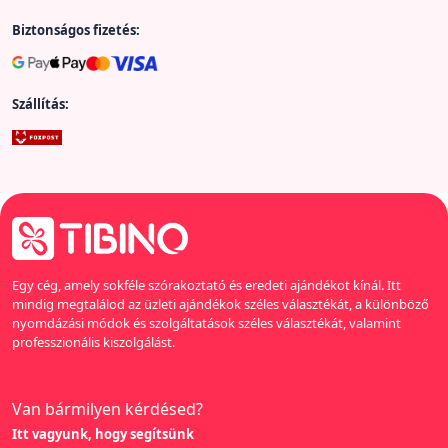
Biztonságos fizetés:
Szállítás:
Egy cég, amely sokféle szórakoztató és eredeti ajándékot kínál. Itt
mindig megtalálod az üzleti ajándékok széles választékát, a különböző
nyomdázási módok és szolgáltatások széles választékát, valamint
professzionális kiszolgálást.
Van bármilyen kérdésed?
Itt vagyunk, hogy segítsünk