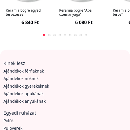
Kerámia bögre egyedi
Kerámia bögre "Apa
Kerámia b
tervezéssel
üzemanyaga"
terve"
6 840 Ft
6 080 Ft
Kinek lesz
Ajándékok férfiaknak
Ajándékok nőknek
Ajándékok gyerekeknek
Ajándékok apukának
Ajándékok anyukának
Egyedi ruházat
Pólók
Pulóverek