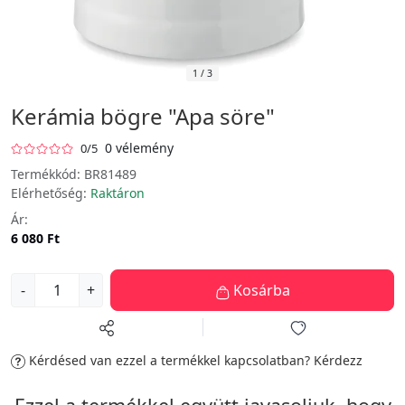
1
/
3
Kerámia bögre "Apa söre"
0 vélemény
0/5
Termékkód:
BR81489
Elérhetőség:
Raktáron
Ár:
6 080 Ft
-
+
Kosárba
Kérdésed van ezzel a termékkel kapcsolatban?
Kérdezz