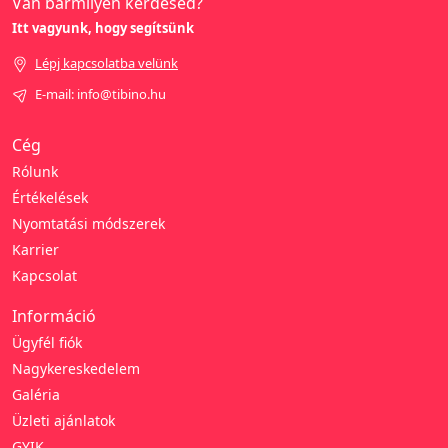
Van bármilyen kérdésed?
Itt vagyunk, hogy segítsünk
Lépj kapcsolatba velünk
E-mail: info@tibino.hu
Cég
Rólunk
Értékelések
Nyomtatási módszerek
Karrier
Kapcsolat
Információ
Ügyfél fiók
Nagykereskedelem
Galéria
Üzleti ajánlatok
GYIK