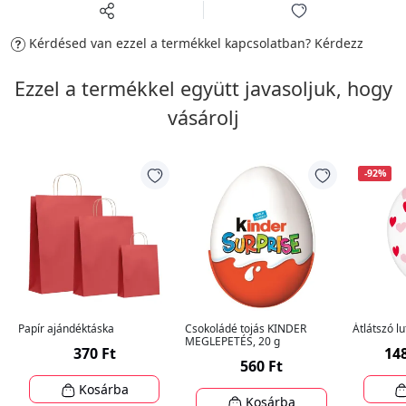
Kérdésed van ezzel a termékkel kapcsolatban?
Kérdezz
Ezzel a termékkel együtt javasoljuk, hogy
vásárolj
-92%
Papír ajándéktáska
Csokoládé tojás KINDER
Átlátszó lu
MEGLEPETÉS, 20 g
370 Ft
148
560 Ft
Kosárba
Kosárba