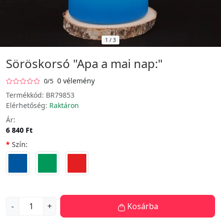
1
/
3
Söröskorsó "Apa a mai nap:"
0 vélemény
0/5
Termékkód:
BR79853
Elérhetőség:
Raktáron
Ár:
6 840 Ft
Szín:
-
+
Kosárba