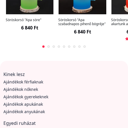
Söröskorsó "Apa söre"
Söröskorsó "Apa
Söröskors
szabadnapos pihenő bögréje"
akartunk a
6 840 Ft
6 840 Ft
Kinek lesz
Ajándékok férfiaknak
Ajándékok nőknek
Ajándékok gyerekeknek
Ajándékok apukának
Ajándékok anyukának
Egyedi ruházat